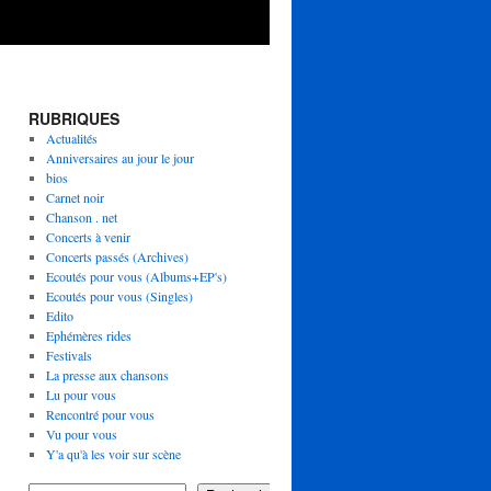
RUBRIQUES
Actualités
Anniversaires au jour le jour
bios
Carnet noir
Chanson . net
Concerts à venir
Concerts passés (Archives)
Ecoutés pour vous (Albums+EP's)
Ecoutés pour vous (Singles)
Edito
Ephémères rides
Festivals
La presse aux chansons
Lu pour vous
Rencontré pour vous
Vu pour vous
Y'a qu'à les voir sur scène