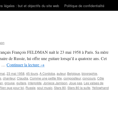
s légales : but et objectifs du site web
Politique de confidentialité
son
e français François FELDMAN naît le 23 mai 1958 à Paris. Sa mère
inaire de Russie, lui offre une guitare lorsqu’il a quatorze ans. Cet
e, …
Continuer la lecture
→
 mai
,
23 mai 1958
,
45-tours
,
A Cordoba
,
auteur
,
Belgique
,
biographie
,
e
,
chanteur
,
Claudia
,
Comme une petite fille
,
compositeur
,
concours
,
Côte
an
,
groupe
,
guitare
,
interprète
,
Joniece Jamison
,
Joue pas
,
Les valses de
Rien que pour toi
,
Russie
,
soul music
,
Stars 80
,
Stars 80 la suite
,
Yellowhand