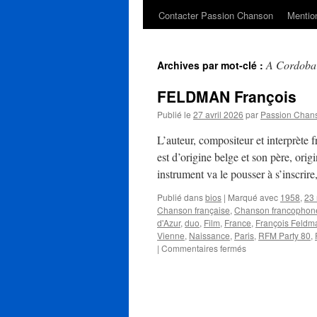
Contacter Passion Chanson
Mention
A Cordoba
Archives par mot-clé :
FELDMAN François
Publié le
27 avril 2026
par
Passion Chan
L’auteur, compositeur et interprèt
est d’origine belge et son père, orig
instrument va le pousser à s’inscrir
Publié dans
bios
|
Marqué avec
1958
,
23
Chanson française
,
Chanson francophon
d'Azur
,
duo
,
Film
,
France
,
François Feldm
Vienne
,
Naissance
,
Paris
,
RFM Party 80
,
sur
|
Commentaires fermés
FELDMAN
François