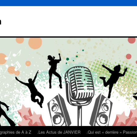
n
graphies de A à Z
.Les Actus de JANVIER
.Qui est « derrière » Passi