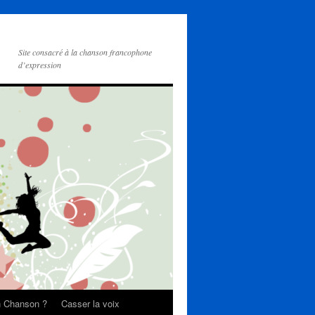
Site consacré à la chanson francophone
d’expression
on Chanson ?
Casser la voix