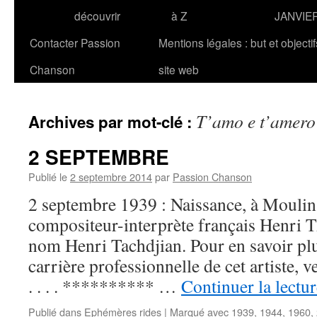
découvrir
à Z
JANVIE
Contacter Passion
Mentions légales : but et objecti
Chanson
site web
T’amo e t’amero
Archives par mot-clé :
2 SEPTEMBRE
Publié le
2 septembre 2014
par
Passion Chanson
2 septembre 1939 : Naissance, à Moulins
compositeur-interprète français Henri
nom Henri Tachdjian. Pour en savoir plus
carrière professionnelle de cet artiste,
. . . . ********** …
Continuer la lectu
Publié dans
Ephémères rides
|
Marqué avec
1939
,
1944
,
1960
,