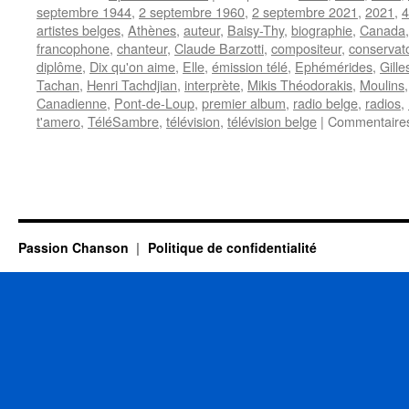
septembre 1944
,
2 septembre 1960
,
2 septembre 2021
,
2021
,
4
artistes belges
,
Athènes
,
auteur
,
Baisy-Thy
,
biographie
,
Canada
francophone
,
chanteur
,
Claude Barzotti
,
compositeur
,
conservato
diplôme
,
Dix qu'on aime
,
Elle
,
émission télé
,
Ephémérides
,
Gill
Tachan
,
Henri Tachdjian
,
interprète
,
Mikis Théodorakis
,
Moulins
Canadienne
,
Pont-de-Loup
,
premier album
,
radio belge
,
radios
,
t'amero
,
TéléSambre
,
télévision
,
télévision belge
|
Commentaire
Passion Chanson
Politique de confidentialité