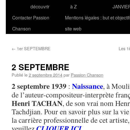
découvrir
à Z
JANVIE
Contacter Passion
Mentions légales : but et objecti
Chanson
site web
←
1er SEPTEMBRE
Les 1
2 SEPTEMBRE
Publié le
2 septembre 2014
par
Passion Chanson
2 septembre 1939
Naissance
:
, à Mouli
de l’auteur-compositeur-interprète fran
Henri TACHAN
, de son vrai nom Henr
Tachdjian. Pour en savoir plus sur la vie
la carrière professionnelle de cet artiste,
CLIQUER ICI
veuillez
.