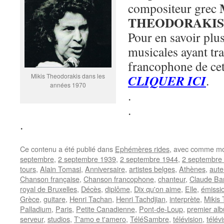
compositeur grec
THEODORAKIS
Pour en savoir plus
musicales ayant tra
francophone de cet 
Mikis Theodorakis dans les
CLIQUER ICI
.
années 1970
.
.
.
Ce contenu a été publié dans
Ephémères rides
, avec comme mo
septembre
,
2 septembre 1939
,
2 septembre 1944
,
2 septembre
tours
,
Alain Tomasi
,
Anniversaire
,
artistes belges
,
Athènes
,
aute
Chanson française
,
Chanson francophone
,
chanteur
,
Claude Bar
royal de Bruxelles
,
Décès
,
diplôme
,
Dix qu'on aime
,
Elle
,
émissio
Grèce
,
guitare
,
Henri Tachan
,
Henri Tachdjian
,
interprète
,
Mikis
Palladium
,
Paris
,
Petite Canadienne
,
Pont-de-Loup
,
premier al
serveur
,
studios
,
T'amo e t'amero
,
TéléSambre
,
télévision
,
télév