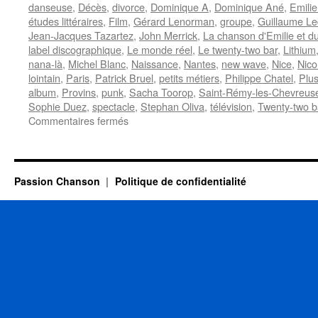
danseuse
,
Décès
,
divorce
,
Dominique A
,
Dominique Ané
,
Emilie
études littéraires
,
Film
,
Gérard Lenorman
,
groupe
,
Guillaume Le
Jean-Jacques Tazartez
,
John Merrick
,
La chanson d'Emilie et d
label discographique
,
Le monde réel
,
Le twenty-two bar
,
Lithium
nana-là
,
Michel Blanc
,
Naissance
,
Nantes
,
new wave
,
Nice
,
Nico
lointain
,
Paris
,
Patrick Bruel
,
petits métiers
,
Philippe Chatel
,
Plus
album
,
Provins
,
punk
,
Sacha Toorop
,
Saint-Rémy-les-Chevreus
Sophie Duez
,
spectacle
,
Stephan Oliva
,
télévision
,
Twenty-two b
sur
Commentaires fermés
6
OCTOBRE
Passion Chanson
Politique de confidentialité