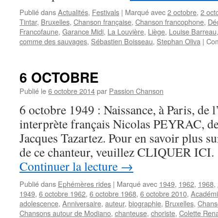
Publié dans
Actualités
,
Festivals
|
Marqué avec
2 octobre
,
2 oct
Tintar
,
Bruxelles
,
Chanson française
,
Chanson francophone
,
Dé
Francofaune
,
Garance Midi
,
La Louvière
,
Liège
,
Louise Barreau
comme des sauvages
,
Sébastien Boisseau
,
Stephan Oliva
|
Com
6 OCTOBRE
Publié le
6 octobre 2014
par
Passion Chanson
6 octobre 1949 : Naissance, à Paris, de 
interprète français Nicolas PEYRAC, de
Jacques Tazartez. Pour en savoir plus su
de ce chanteur, veuillez CLIQUER ICI. 
Continuer la lecture
→
Publié dans
Ephémères rides
|
Marqué avec
1949
,
1962
,
1968
,
1949
,
6 octobre 1962
,
6 octobre 1968
,
6 octobre 2010
,
Académi
adolescence
,
Anniversaire
,
auteur
,
biographie
,
Bruxelles
,
Chanso
Chansons autour de Modiano
,
chanteuse
,
choriste
,
Colette Ren