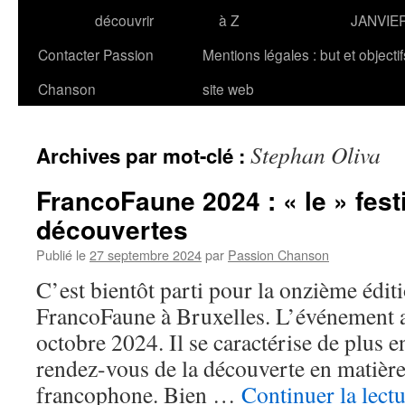
découvrir
à Z
JANVIE
Contacter Passion
Mentions légales : but et objecti
Chanson
site web
Stephan Oliva
Archives par mot-clé :
FrancoFaune 2024 : « le » fest
découvertes
Publié le
27 septembre 2024
par
Passion Chanson
C’est bientôt parti pour la onzième éditi
FrancoFaune à Bruxelles. L’événement a
octobre 2024. Il se caractérise de plus
rendez-vous de la découverte en matièr
francophone. Bien …
Continuer la lect