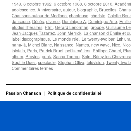
1949
,
6 octobre 1962
,
6 octobre 1968
,
6 octobre 2010
,
Académi
adolescence
,
Anniversaire
,
auteur
,
biographie
,
Bruxelles
,
Chanso
Chansons autour de Modiano
,
chanteuse
,
choriste
,
Colette Ren
danseuse
,
Décès
,
divorce
,
Dominique A
,
Dominique Ané
,
Emilie
études littéraires
,
Film
,
Gérard Lenorman
,
groupe
,
Guillaume Le
Jean-Jacques Tazartez
,
John Merrick
,
La chanson d'Emilie et d
label discographique
,
Le monde réel
,
Le twenty-two bar
,
Lithium
nana-là
,
Michel Blanc
,
Naissance
,
Nantes
,
new wave
,
Nice
,
Nico
lointain
,
Paris
,
Patrick Bruel
,
petits métiers
,
Philippe Chatel
,
Plus
album
,
Provins
,
punk
,
Sacha Toorop
,
Saint-Rémy-les-Chevreus
Sophie Duez
,
spectacle
,
Stephan Oliva
,
télévision
,
Twenty-two b
sur
Commentaires fermés
6
OCTOBRE
Passion Chanson
Politique de confidentialité