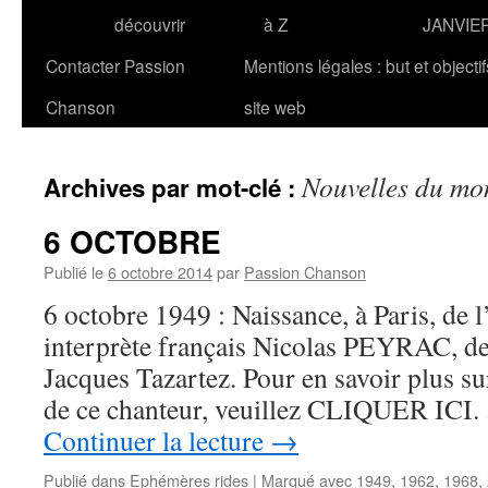
découvrir
à Z
JANVIE
Contacter Passion
Mentions légales : but et objecti
Chanson
site web
Nouvelles du mo
Archives par mot-clé :
6 OCTOBRE
Publié le
6 octobre 2014
par
Passion Chanson
6 octobre 1949 : Naissance, à Paris, de 
interprète français Nicolas PEYRAC, de
Jacques Tazartez. Pour en savoir plus su
de ce chanteur, veuillez CLIQUER ICI. 
Continuer la lecture
→
Publié dans
Ephémères rides
|
Marqué avec
1949
,
1962
,
1968
,