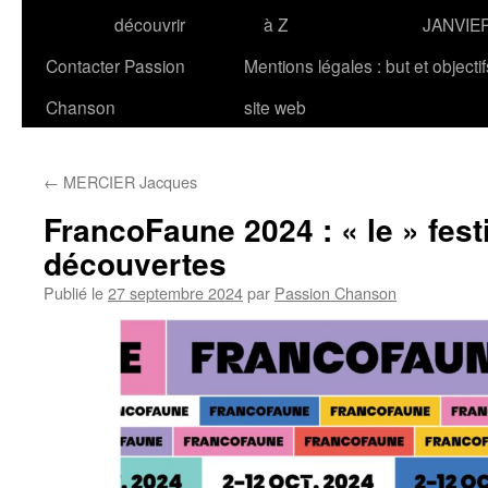
découvrir
à Z
JANVIE
Contacter Passion
Mentions légales : but et objecti
Chanson
site web
←
MERCIER Jacques
FrancoFaune 2024 : « le » fest
découvertes
Publié le
27 septembre 2024
par
Passion Chanson