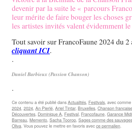
devenir par la suite le « parcours Fran
leur mérite de faire bouger les choses grâ
les artistes invités valent évidemment le
Tout savoir sur FrancoFaune 2024 du 2 a
cliquant ICI
.
.
Daniel Barbieux (Passion Chanson)
.
Ce contenu a été publié dans
Actualités
,
Festivals
, avec comme 
2024
,
2024
,
An Pierlé
,
Ariel Tintar
,
Bruxelles
,
Chanson français
Découvertes
,
Dominique A
,
Festival
,
Francofaune
,
Garance Midi
Barreau
,
Memento
,
Sacha Toorop
,
Sages comme des sauvage
Oliva
. Vous pouvez le mettre en favoris avec
ce permalien
.