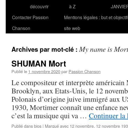
découvrir
à Z
JANVIE
Contacter Passion
Mentions légales : but et objecti
Chanson
site web
My name is Mor
Archives par mot-clé :
SHUMAN Mort
Publié le
1 novembre 2020
par
Passion Chanson
Le compositeur et interprète américa
Brooklyn, aux Etats-Unis, le 12 novemb
Polonais d’origine juive immigré aux U
1930, Mortimer connaît une enfance new-
c’est la musique qui va …
Continuer la 
Publié dans
bios
|
Marqué avec
12 novembre
,
12 novembre 19