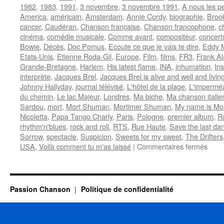
1982
,
1983
,
1991
,
3 novembre
,
3 novembre 1991
,
A nous les pe
America
,
américain
,
Amsterdam
,
Annie Cordy
,
biographie
,
Broo
cancer
,
Caudéran
,
Chanson française
,
Chanson francophone
,
c
cinéma
,
comédie musicale
,
Comme avant
,
compositeur
,
concert
Bowie
,
Décès
,
Doc Pomus
,
Ecoute ce que je vais te dire
,
Eddy M
Etats-Unis
,
Etienne Roda-Gil
,
Europe
,
Film
,
films
,
FR3
,
Frank A
Grande-Bretagne
,
Harlem
,
His latest flame
,
INA
,
inhumation
,
Ins
interprète
,
Jacques Brel
,
Jacques Brel is alive and well and living
Johnny Hallyday
,
journal télévisé
,
L'hôtel de la plage
,
L'imperméa
du chemin
,
Le lac Majeur
,
Londres
,
Ma biche
,
Ma chanson italie
Sardou
,
mort
,
Mort Shuman
,
Mortimer Shuman
,
My name is Mor
Nicoletta
,
Papa Tango Charly
,
Paris
,
Pologne
,
premier album
,
R
rhythm'n'blues
,
rock and roll
,
RTS
,
Rue Haute
,
Save the last da
Sorrow
,
spectacle
,
Suspicion
,
Sweets for my sweet
,
The Drifters
sur
USA
,
Voilà comment tu m'as laissé
|
Commentaires fermés
SHU
Mort
Passion Chanson
Politique de confidentialité