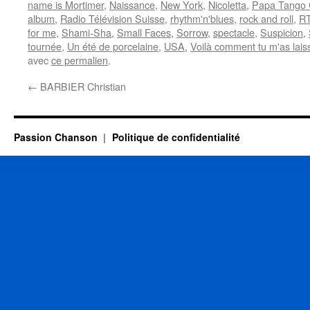
name is Mortimer
,
Naissance
,
New York
,
Nicoletta
,
Papa Tango 
album
,
Radio Télévision Suisse
,
rhythm'n'blues
,
rock and roll
,
R
for me
,
Shami-Sha
,
Small Faces
,
Sorrow
,
spectacle
,
Suspicion
,
tournée
,
Un été de porcelaine
,
USA
,
Voilà comment tu m'as lais
avec
ce permalien
.
←
BARBIER Christian
Passion Chanson
Politique de confidentialité