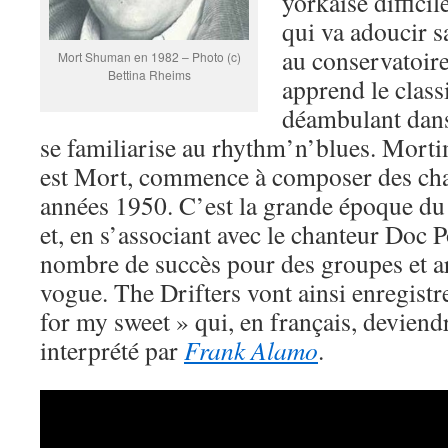
yorkaise difficil
qui va adoucir sa
au conservatoir
Mort Shuman en 1982 – Photo (c)
Bettina Rheims
apprend le class
déambulant dans 
se familiarise au rhythm’n’blues. Morti
est Mort, commence à composer des cha
années 1950. C’est la grande époque du
et, en s’associant avec le chanteur Doc 
nombre de succès pour des groupes et ar
vogue. The Drifters vont ainsi enregist
for my sweet » qui, en français, devien
interprété par
Frank Alamo
.