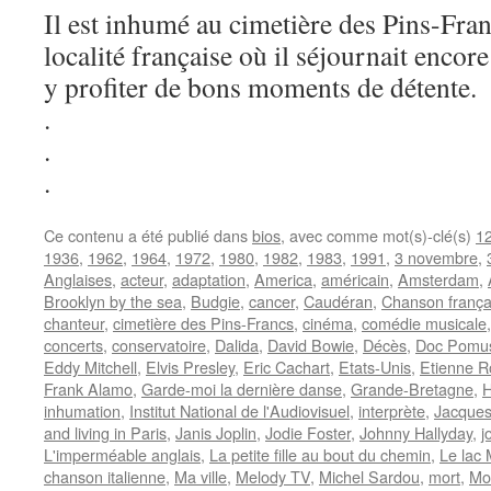
Il est inhumé au cimetière des Pins-Fran
localité française où il séjournait encor
y profiter de bons moments de détente.
.
.
.
Ce contenu a été publié dans
bios
, avec comme mot(s)-clé(s)
1
1936
,
1962
,
1964
,
1972
,
1980
,
1982
,
1983
,
1991
,
3 novembre
,
Anglaises
,
acteur
,
adaptation
,
America
,
américain
,
Amsterdam
,
Brooklyn by the sea
,
Budgie
,
cancer
,
Caudéran
,
Chanson frança
chanteur
,
cimetière des Pins-Francs
,
cinéma
,
comédie musicale
concerts
,
conservatoire
,
Dalida
,
David Bowie
,
Décès
,
Doc Pomu
Eddy Mitchell
,
Elvis Presley
,
Eric Cachart
,
Etats-Unis
,
Etienne R
Frank Alamo
,
Garde-moi la dernière danse
,
Grande-Bretagne
,
H
inhumation
,
Institut National de l'Audiovisuel
,
interprète
,
Jacques
and living in Paris
,
Janis Joplin
,
Jodie Foster
,
Johnny Hallyday
,
j
L'imperméable anglais
,
La petite fille au bout du chemin
,
Le lac 
chanson italienne
,
Ma ville
,
Melody TV
,
Michel Sardou
,
mort
,
Mo