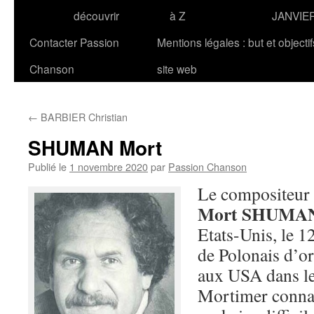
découvrir
à Z
JANVIE
Contacter Passion
Mentions légales : but et objecti
Chanson
site web
←
BARBIER Christian
SHUMAN Mort
Publié le
1 novembre 2020
par
Passion Chanson
Le compositeur 
Mort SHUMA
Etats-Unis, le 
de Polonais d’o
aux USA dans le
Mortimer connaî