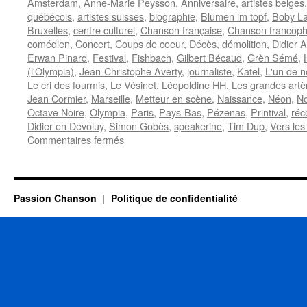
Amsterdam
,
Anne-Marie Peysson
,
Anniversaire
,
artistes belges
québécois
,
artistes suisses
,
biographie
,
Blumen im topf
,
Boby La
Bruxelles
,
centre culturel
,
Chanson française
,
Chanson francop
comédien
,
Concert
,
Coups de coeur
,
Décès
,
démolition
,
Didier 
Erwan Pinard
,
Festival
,
Fishbach
,
Gilbert Bécaud
,
Grèn Sémé
,
(l'Olympia)
,
Jean-Christophe Averty
,
journaliste
,
Katel
,
L'un de 
Le cri des fourmis
,
Le Vésinet
,
Léopoldine HH
,
Les grandes artè
Jean Cormier
,
Marseille
,
Metteur en scène
,
Naissance
,
Néon
,
N
Octave Noire
,
Olympia
,
Paris
,
Pays-Bas
,
Pézenas
,
Printival
,
ré
Didier en Dévoluy
,
Simon Gobès
,
speakerine
,
Tim Dup
,
Vers les
sur
Commentaires fermés
14
AVRIL
Passion Chanson
Politique de confidentialité