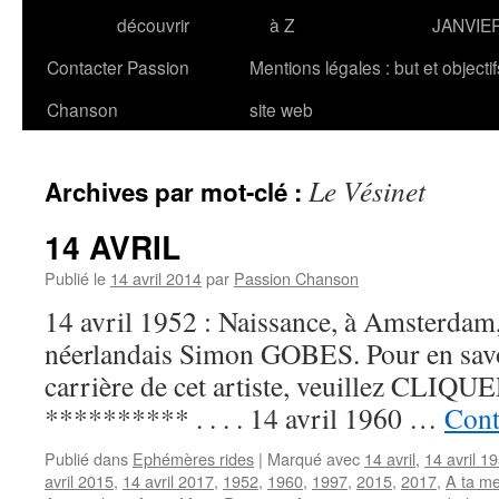
découvrir
à Z
JANVIE
Contacter Passion
Mentions légales : but et objecti
Chanson
site web
Le Vésinet
Archives par mot-clé :
14 AVRIL
Publié le
14 avril 2014
par
Passion Chanson
14 avril 1952 : Naissance, à Amsterdam
néerlandais Simon GOBES. Pour en savoir
carrière de cet artiste, veuillez CLIQUER 
********** . . . . 14 avril 1960 …
Cont
Publié dans
Ephémères rides
|
Marqué avec
14 avril
,
14 avril 1
avril 2015
,
14 avril 2017
,
1952
,
1960
,
1997
,
2015
,
2017
,
A ta me