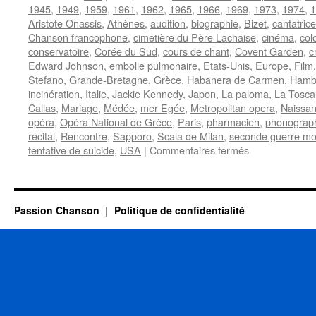
1945
,
1949
,
1959
,
1961
,
1962
,
1965
,
1966
,
1969
,
1973
,
1974
,
1
Aristote Onassis
,
Athènes
,
audition
,
biographie
,
Bizet
,
cantatrice
Chanson francophone
,
cimetière du Père Lachaise
,
cinéma
,
col
conservatoire
,
Corée du Sud
,
cours de chant
,
Covent Garden
,
c
Edward Johnson
,
embolie pulmonaire
,
Etats-Unis
,
Europe
,
Film
Stefano
,
Grande-Bretagne
,
Grèce
,
Habanera de Carmen
,
Hamb
incinération
,
Italie
,
Jackie Kennedy
,
Japon
,
La paloma
,
La Tosca
Callas
,
Mariage
,
Médée
,
mer Egée
,
Metropolitan opera
,
Naissa
opéra
,
Opéra National de Grèce
,
Paris
,
pharmacien
,
phonograp
récital
,
Rencontre
,
Sapporo
,
Scala de Milan
,
seconde guerre mo
sur
tentative de suicide
,
USA
|
Commentaires fermés
CALLAS
Maria
Passion Chanson
Politique de confidentialité