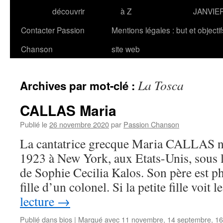
découvrir
à Z
JANVIE
Contacter Passion
Mentions légales : but et objecti
Chanson
site web
La Tosca
Archives par mot-clé :
CALLAS Maria
Publié le
26 novembre 2020
par
Passion Chanson
La cantatrice grecque Maria CALLAS na
1923 à New York, aux Etats-Unis, sous 
de Sophie Cecilia Kalos. Son père est p
fille d’un colonel. Si la petite fille voit
lecture
→
Publié dans
bios
|
Marqué avec
11 novembre
,
14 septembre
,
16