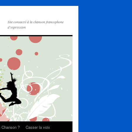
Site consacré à la chanson francophone
d’expression
on Chanson ?
Casser la voix