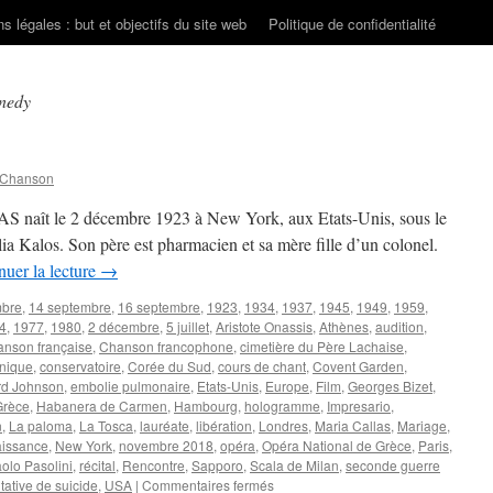
s légales : but et objectifs du site web
Politique de confidentialité
nedy
 Chanson
S naît le 2 décembre 1923 à New York, aux Etats-Unis, sous le
ia Kalos. Son père est pharmacien et sa mère fille d’un colonel.
nuer la lecture
→
mbre
,
14 septembre
,
16 septembre
,
1923
,
1934
,
1937
,
1945
,
1949
,
1959
,
4
,
1977
,
1980
,
2 décembre
,
5 juillet
,
Aristote Onassis
,
Athènes
,
audition
,
nson française
,
Chanson francophone
,
cimetière du Père Lachaise
,
nique
,
conservatoire
,
Corée du Sud
,
cours de chant
,
Covent Garden
,
d Johnson
,
embolie pulmonaire
,
Etats-Unis
,
Europe
,
Film
,
Georges Bizet
,
Grèce
,
Habanera de Carmen
,
Hambourg
,
hologramme
,
Impresario
,
n
,
La paloma
,
La Tosca
,
lauréate
,
libération
,
Londres
,
Maria Callas
,
Mariage
,
issance
,
New York
,
novembre 2018
,
opéra
,
Opéra National de Grèce
,
Paris
,
aolo Pasolini
,
récital
,
Rencontre
,
Sapporo
,
Scala de Milan
,
seconde guerre
sur
tative de suicide
,
USA
|
Commentaires fermés