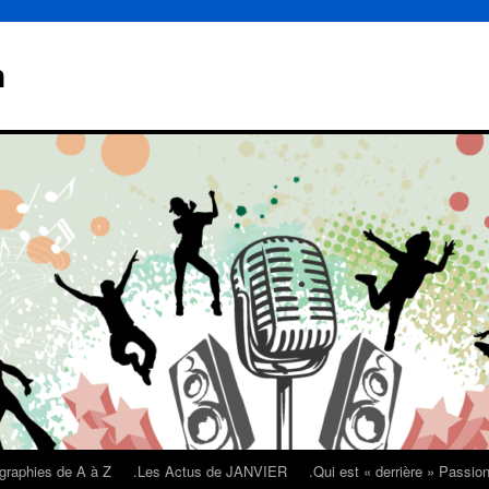
n
graphies de A à Z
.Les Actus de JANVIER
.Qui est « derrière » Passi