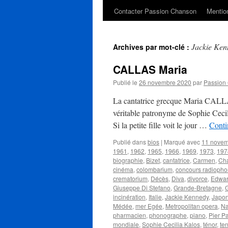
Contacter Passion Chanson
Mention
Jackie Ken
Archives par mot-clé :
CALLAS Maria
Publié le
26 novembre 2020
par
Passion
La cantatrice grecque Maria CALLA
véritable patronyme de Sophie Cecil
Si la petite fille voit le jour …
Conti
Publié dans
bios
|
Marqué avec
11 nove
1961
,
1962
,
1965
,
1966
,
1969
,
1973
,
197
biographie
,
Bizet
,
cantatrice
,
Carmen
,
Cha
cinéma
,
colombarium
,
concours radiopho
crematorium
,
Décès
,
Diva
,
divorce
,
Edwar
Giuseppe Di Stefano
,
Grande-Bretagne
,
incinération
,
Italie
,
Jackie Kennedy
,
Japo
Médée
,
mer Egée
,
Metropolitan opera
,
Na
pharmacien
,
phonographe
,
piano
,
Pier P
mondiale
,
Sophie Cecilia Kalos
,
ténor
,
ten