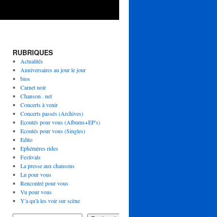
RUBRIQUES
Actualités
Anniversaires au jour le jour
bios
Carnet noir
Chanson . net
Concerts à venir
Concerts passés (Archives)
Ecoutés pour vous (Albums+EP's)
Ecoutés pour vous (Singles)
Edito
Ephémères rides
Festivals
La presse aux chansons
Lu pour vous
Rencontré pour vous
Vu pour vous
Y'a qu'à les voir sur scène