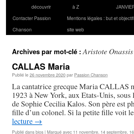
découvrir
à Z
JANVIE
Contacter Passion
Mentions légales : but et objecti
Chanson
site web
Aristote Onassis
Archives par mot-clé :
CALLAS Maria
Publié le
26 novembre 2020
par
Passion Chanson
La cantatrice grecque Maria CALLAS na
1923 à New York, aux Etats-Unis, sous 
de Sophie Cecilia Kalos. Son père est p
fille d’un colonel. Si la petite fille voit
lecture
→
Publié dans
bios
|
Marqué avec
11 novembre
,
14 septembre
,
16