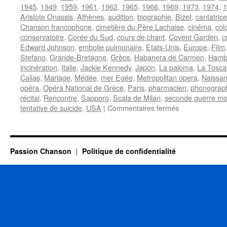
1945
,
1949
,
1959
,
1961
,
1962
,
1965
,
1966
,
1969
,
1973
,
1974
,
1
Aristote Onassis
,
Athènes
,
audition
,
biographie
,
Bizet
,
cantatrice
Chanson francophone
,
cimetière du Père Lachaise
,
cinéma
,
col
conservatoire
,
Corée du Sud
,
cours de chant
,
Covent Garden
,
c
Edward Johnson
,
embolie pulmonaire
,
Etats-Unis
,
Europe
,
Film
Stefano
,
Grande-Bretagne
,
Grèce
,
Habanera de Carmen
,
Hamb
incinération
,
Italie
,
Jackie Kennedy
,
Japon
,
La paloma
,
La Tosca
Callas
,
Mariage
,
Médée
,
mer Egée
,
Metropolitan opera
,
Naissa
opéra
,
Opéra National de Grèce
,
Paris
,
pharmacien
,
phonograp
récital
,
Rencontre
,
Sapporo
,
Scala de Milan
,
seconde guerre mo
sur
tentative de suicide
,
USA
|
Commentaires fermés
CALLAS
Maria
Passion Chanson
Politique de confidentialité