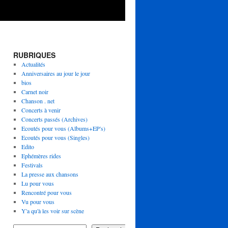
RUBRIQUES
Actualités
Anniversaires au jour le jour
bios
Carnet noir
Chanson . net
Concerts à venir
Concerts passés (Archives)
Ecoutés pour vous (Albums+EP's)
Ecoutés pour vous (Singles)
Edito
Ephémères rides
Festivals
La presse aux chansons
Lu pour vous
Rencontré pour vous
Vu pour vous
Y'a qu'à les voir sur scène