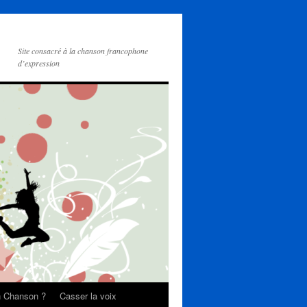
Site consacré à la chanson francophone
d’expression
on Chanson ?
Casser la voix