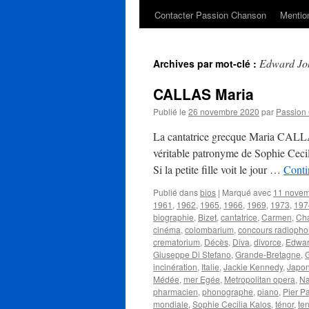
Contacter Passion Chanson
Mention
Edward Jo
Archives par mot-clé :
CALLAS Maria
Publié le
26 novembre 2020
par
Passion
La cantatrice grecque Maria CALLA
véritable patronyme de Sophie Cecil
Si la petite fille voit le jour …
Conti
Publié dans
bios
|
Marqué avec
11 nove
1961
,
1962
,
1965
,
1966
,
1969
,
1973
,
197
biographie
,
Bizet
,
cantatrice
,
Carmen
,
Cha
cinéma
,
colombarium
,
concours radiopho
crematorium
,
Décès
,
Diva
,
divorce
,
Edwar
Giuseppe Di Stefano
,
Grande-Bretagne
,
incinération
,
Italie
,
Jackie Kennedy
,
Japo
Médée
,
mer Egée
,
Metropolitan opera
,
Na
pharmacien
,
phonographe
,
piano
,
Pier P
mondiale
,
Sophie Cecilia Kalos
,
ténor
,
ten