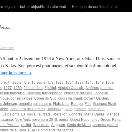
s légales : but et objectifs du site web
Politique de confidentialité
hnson
 Chanson
S naît le 2 décembre 1923 à New York, aux Etats-Unis, sous le
ia Kalos. Son père est pharmacien et sa mère fille d’un colonel.
nuer la lecture
→
mbre
,
14 septembre
,
16 septembre
,
1923
,
1934
,
1937
,
1945
,
1949
,
1959
,
4
,
1977
,
1980
,
2 décembre
,
5 juillet
,
Aristote Onassis
,
Athènes
,
audition
,
nson française
,
Chanson francophone
,
cimetière du Père Lachaise
,
nique
,
conservatoire
,
Corée du Sud
,
cours de chant
,
Covent Garden
,
d Johnson
,
embolie pulmonaire
,
Etats-Unis
,
Europe
,
Film
,
Georges Bizet
,
Grèce
,
Habanera de Carmen
,
Hambourg
,
hologramme
,
Impresario
,
n
,
La paloma
,
La Tosca
,
lauréate
,
libération
,
Londres
,
Maria Callas
,
Mariage
,
issance
,
New York
,
novembre 2018
,
opéra
,
Opéra National de Grèce
,
Paris
,
aolo Pasolini
,
récital
,
Rencontre
,
Sapporo
,
Scala de Milan
,
seconde guerre
sur
tative de suicide
,
USA
|
Commentaires fermés