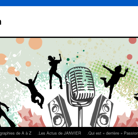
n
graphies de A à Z
.Les Actus de JANVIER
.Qui est « derrière » Passi