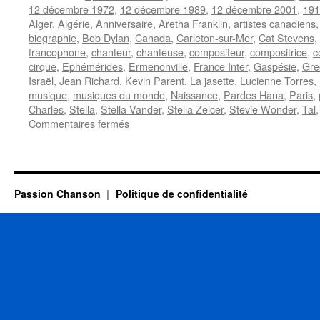
12 décembre 1972
,
12 décembre 1989
,
12 décembre 2001
,
191
Alger
,
Algérie
,
Anniversaire
,
Aretha Franklin
,
artistes canadiens
biographie
,
Bob Dylan
,
Canada
,
Carleton-sur-Mer
,
Cat Stevens
,
francophone
,
chanteur
,
chanteuse
,
compositeur
,
compositrice
,
c
cirque
,
Ephémérides
,
Ermenonville
,
France Inter
,
Gaspésie
,
Gre
Israël
,
Jean Richard
,
Kevin Parent
,
La jasette
,
Lucienne Torres
,
musique
,
musiques du monde
,
Naissance
,
Pardes Hana
,
Paris
,
Charles
,
Stella
,
Stella Vander
,
Stella Zelcer
,
Stevie Wonder
,
Tal
sur
Commentaires fermés
12
DECEMBRE
Passion Chanson
Politique de confidentialité