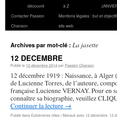
découvrir
à Z
JANVIE
Contacter Passion
Mentions légales : but et objecti
Chanson
site web
La jasette
Archives par mot-clé :
12 DECEMBRE
Publié le
12 décembre 2014
par
Passion Chanson
12 décembre 1919 : Naissance, à Alger 
de Lucienne Torres, de l’auteure, compos
française Lucienne VERNAY. Pour en sav
connaître sa biographie, veuillez CLIQU
Continuer la lecture
→
Publié dans
Ephémères rides
|
Marqué avec
12 décembre
,
12 