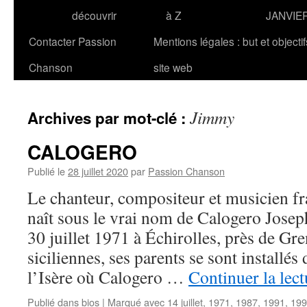
découvrir
à Z
JANVIE
Contacter Passion
Mentions légales : but et objecti
Chanson
site web
Jimmy
Archives par mot-clé :
CALOGERO
Publié le
28 juillet 2020
par
Passion Chanson
Le chanteur, compositeur et musicien
naît sous le vrai nom de Calogero Josep
30 juillet 1971 à Échirolles, près de Gr
siciliennes, ses parents se sont installés
l’Isère où Calogero …
Continuer la lec
Publié dans
bios
|
Marqué avec
14 juillet
,
1971
,
1987
,
1991
,
199