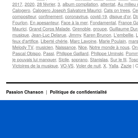
2017
,
2020
,
28 février
,
3
,
album compilation
,
attentat
,
Au milieu 
Calogero
,
Calogero Joseph Salvatore Maurici
,
Cats on trees
,
Cen
compositeur
,
confinement
,
coronavirus
,
covid-19
,
disque d'or
,
Di
Fourlon
,
En apesanteur
,
Face à la mer
,
Fondamental
,
France Ga
Maurici
,
Grand Corps Malade
,
Grenoble
,
groupe
,
Guillaume Du
musique
,
Jean-Luc Delarue
,
Jimmy
,
Karen Brunon
,
L'embellie
,
L
feux d'artifice
,
Liberté chérie
,
Marc Lavoine
,
Marie Poulain
,
mars
Melody TV
,
musicien
,
Naissance
,
Nice
,
Notre monde à nous
,
On
Pascal Obispo
,
Passi
,
Philippe Gaillard
,
Philippe Uminski
,
Pomm
je pouvais lui manquer
,
Sicile
,
soprano
,
Stanislas
,
Sur le fil
,
Tos
Victoires de la musique
,
VO-VS
,
Voler de nuit
,
X
,
Yalla
,
Zazie
|
C
Passion Chanson
Politique de confidentialité