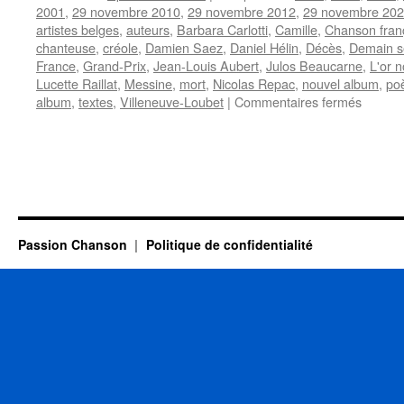
2001
,
29 novembre 2010
,
29 novembre 2012
,
29 novembre 20
artistes belges
,
auteurs
,
Barbara Carlotti
,
Camille
,
Chanson fran
chanteuse
,
créole
,
Damien Saez
,
Daniel Hélin
,
Décès
,
Demain se
France
,
Grand-Prix
,
Jean-Louis Aubert
,
Julos Beaucarne
,
L'or n
Lucette Raillat
,
Messine
,
mort
,
Nicolas Repac
,
nouvel album
,
po
sur
album
,
textes
,
Villeneuve-Loubet
|
Commentaires fermés
29
NOVE
Passion Chanson
Politique de confidentialité