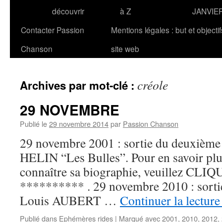
découvrir
à Z
JANVIE
Contacter Passion
Mentions légales : but et objecti
Chanson
site web
créole
Archives par mot-clé :
29 NOVEMBRE
Publié le
29 novembre 2014
par
Passion Chanson
29 novembre 2001 : sortie du deuxième
HELIN “Les Bulles”. Pour en savoir plus 
connaître sa biographie, veuillez CLIQ
********** . 29 novembre 2010 : sortie
Louis AUBERT …
Continuer la lectur
Publié dans
Ephémères rides
|
Marqué avec
2001
,
2010
,
2012
,