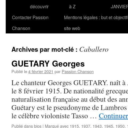
découvrir
à Z
JANVIE
Contacter Passion
Mentions légales : but et objecti
Chanson
site web
Caballero
Archives par mot-clé :
GUETARY Georges
Publié le
4 février 2021
par
Passion Chanson
Le chanteur Georges GUETARY. naît à A
le 8 février 1915. De nationalité grecqu
naturalisation française au début des a
Guétary est le pseudonyme de Lambros
le célèbre violoniste Tasso …
Continuer
Publié dans
bios
|
Marqué avec
1915
,
1937
,
1943
,
1945
,
1950
,