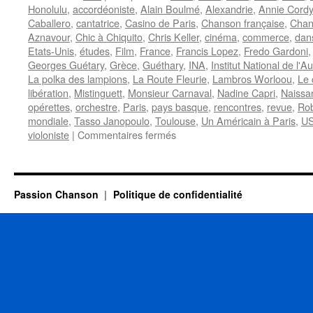
Honolulu
,
accordéoniste
,
Alain Boulmé
,
Alexandrie
,
Annie Cordy
Caballero
,
cantatrice
,
Casino de Paris
,
Chanson française
,
Chan
Aznavour
,
Chic à Chiquito
,
Chris Keller
,
cinéma
,
commerce
,
dan
Etats-Unis
,
études
,
Film
,
France
,
Francis Lopez
,
Fredo Gardoni
Georges Guétary
,
Grèce
,
Guéthary
,
INA
,
Institut National de l'A
La polka des lampions
,
La Route Fleurie
,
Lambros Worloou
,
Le 
libération
,
Mistinguett
,
Monsieur Carnaval
,
Nadine Capri
,
Naissa
opérettes
,
orchestre
,
Paris
,
pays basque
,
rencontres
,
revue
,
Rob
mondiale
,
Tasso Janopoulo
,
Toulouse
,
Un Américain à Paris
,
U
sur
violoniste
|
Commentaires fermés
GUETARY
Georges
Passion Chanson
Politique de confidentialité