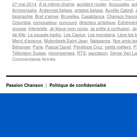
27 mai 2014
,
A la même chaîne
,
accident routier
,
Accouplés
,
ac
Anniversaire
,
Ardennes belges
,
artistes belges
,
Aurélie Cabrel
,
biographie
,
Bref s'aimer
,
Bruxelles
,
Casablanca
,
Chanson frança
Columbia
,
compositeur
,
concours
,
directeur artistique
,
Ephéméri
groupe
,
interprète
,
Je lègue mon corps
,
Je prête à confusion
,
Je 
de Kiki
,
La poupée barbu
,
Les Cactus
,
Les mondains
,
Lève les 
Merci d'avance
,
Molenbeek-Saint-Jean
,
Naissance
,
Nos amis les
Béranger
,
Paris
,
Pascal Danel
,
Pénélope Cruz
,
petits métiers
,
P
Télévision Suisse
,
récompenses
,
RTS
,
saucisson
,
Serge Van L
sur
Commentaires fermés
27
MAI
Passion Chanson
Politique de confidentialité