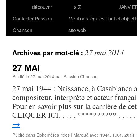
découvrir
à Z
JANVIE
Contacter Passion
Mentions légales : but et objecti
Chanson
site web
27 mai 2014
Archives par mot-clé :
27 MAI
Publié le
27 mai 2014
par
Passion Chanson
27 mai 1944 : Naissance, à Casablanca a
compositeur, interprète et acteur fran
Pour en savoir plus sur la carrière de cet 
CLIQUER ICI. . . . . ********** . . . .
→
Publié dans
Ephémères rides
|
Marqué avec
1944
,
1961
,
2014
,