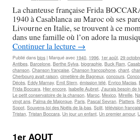
La chanteuse française Frida BOCCARA 
1940 à Casablanca au Maroc où ses paren
Livourne en Italie, se trouvent à ce mom
dans une famille où l’on adore la musiq
Continuer la lecture
→
Publié dans
bios
|
Marqué avec
1940
,
1996
,
1er août
,
29 octobr
Antibes
,
Barcelone
,
Berthe Sylva
,
biographie
,
Buck Ram
,
Casab
chanson
,
Chanson française
,
Chanson francophone
,
chant
,
cha
Cherbourg avait raison
,
cimetière de Bagneux
,
concours
,
Concou
Décès
,
Eddy Marnay
,
Emil Stern
,
émission télé
,
Enrico Macias
,
Frida Boccara
,
Hier encore
,
Isabelle Aubret
,
J'aurais besoin de t
Le petit conservatoire de la chanson
,
Maroc
,
Mexico
,
Mireille
,
Na
vingt ans
,
Palma de Majorque
,
Paris
,
Pascal Sevran
,
Platters
,
R
Sopot
,
Souvens-toi des Noëls de là-bas
,
Split
,
télévision françai
Tristan
,
Tristan Boccara
,
Un jour un enfant
,
Un premier amour
,
U
1er AOUT