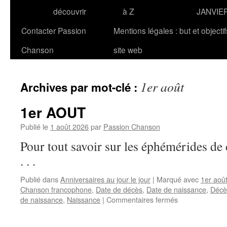
découvrir
à Z
JANVIE
Contacter Passion
Mentions légales : but et objecti
Chanson
site web
1er août
Archives par mot-clé :
1er AOUT
Publié le
1 août 2026
par
Passion Chanson
Pour tout savoir sur les éphémérides 
. . .
Publié dans
Anniversaires au jour le jour
|
Marqué avec
1er aoû
Chanson francophone
,
Date de décès
,
Date de naissance
,
Décè
sur
de naissance
,
Naissance
|
Commentaires fermés
1er
AOUT