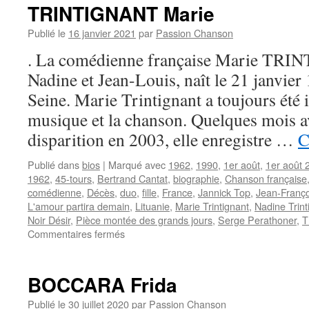
TRINTIGNANT Marie
Publié le
16 janvier 2021
par
Passion Chanson
. La comédienne française Marie TRIN
Nadine et Jean-Louis, naît le 21 janvier
Seine. Marie Trintignant a toujours été i
musique et la chanson. Quelques mois a
disparition en 2003, elle enregistre …
C
Publié dans
bios
|
Marqué avec
1962
,
1990
,
1er août
,
1er août 
1962
,
45-tours
,
Bertrand Cantat
,
biographie
,
Chanson française
comédienne
,
Décès
,
duo
,
fille
,
France
,
Jannick Top
,
Jean-Franço
L'amour partira demain
,
Lituanie
,
Marie Trintignant
,
Nadine Trint
Noir Désir
,
Pièce montée des grands jours
,
Serge Perathoner
,
T
sur
Commentaires fermés
TRINTIGNANT
Marie
BOCCARA Frida
Publié le
30 juillet 2020
par
Passion Chanson