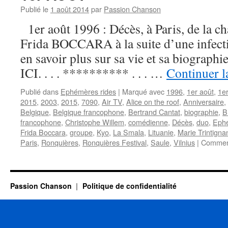
Publié le
1 août 2014
par
Passion Chanson
1er août 1996 : Décès, à Paris, de la ch
Frida BOCCARA à la suite d’une infect
en savoir plus sur sa vie et sa biograp
ICI. . . . ********** . . . …
Continuer l
Publié dans
Ephémères rides
|
Marqué avec
1996
,
1er août
,
1e
2015
,
2003
,
2015
,
7090
,
Air TV
,
Alice on the roof
,
Anniversaire
,
Belgique
,
Belgique francophone
,
Bertrand Cantat
,
biographie
,
B
francophone
,
Christophe Willem
,
comédienne
,
Décès
,
duo
,
Eph
Frida Boccara
,
groupe
,
Kyo
,
La Smala
,
Lituanie
,
Marie Trintigna
Paris
,
Ronquières
,
Ronquières Festival
,
Saule
,
Vilnius
|
Comment
Passion Chanson
Politique de confidentialité