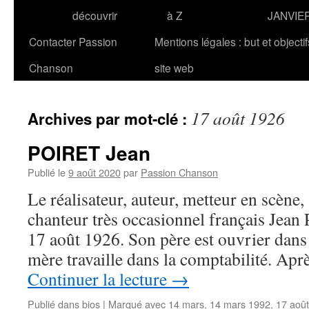
découvrir
à Z
JANVIE
Contacter Passion
Mentions légales : but et objecti
Chanson
site web
17 août 1926
Archives par mot-clé :
POIRET Jean
Publié le
9 août 2020
par
Passion Chanson
Le réalisateur, auteur, metteur en scène, 
chanteur très occasionnel français Jean
17 août 1926. Son père est ouvrier dans 
mère travaille dans la comptabilité. Ap
Continuer la lecture
→
Publié dans
bios
|
Marqué avec
14 mars
,
14 mars 1992
,
17 août