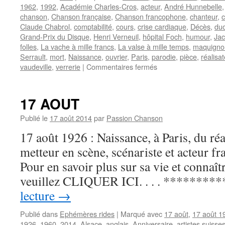
1962
,
1992
,
Académie Charles-Cros
,
acteur
,
André Hunnebelle
chanson
,
Chanson française
,
Chanson francophone
,
chanteur
,
c
Claude Chabrol
,
comptabilité
,
cours
,
crise cardiaque
,
Décès
,
du
Grand-Prix du Disque
,
Henri Verneuil
,
hôpital Foch
,
humour
,
Jac
folles
,
La vache à mille francs
,
La valse à mille temps
,
maquigno
Serrault
,
mort
,
Naissance
,
ouvrier
,
Paris
,
parodie
,
pièce
,
réalisat
sur
vaudeville
,
verrerie
|
Commentaires fermés
POIRET
Jean
17 AOUT
Publié le
17 août 2014
par
Passion Chanson
17 août 1926 : Naissance, à Paris, du réa
metteur en scène, scénariste et acteur 
Pour en savoir plus sur sa vie et connaît
veuillez CLIQUER ICI. . . . **********
lecture
→
Publié dans
Ephémères rides
|
Marqué avec
17 août
,
17 août 1
1926
,
1960
,
2014
,
Alsace
,
anglais
,
Anniversaire
,
artistes suisse