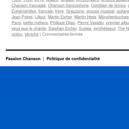
Chanson française
,
Chanson francophone
,
Combien de temps
,
Ephémérides
,
français
,
frère
,
Grauzone
,
groupe musical
,
guitar
Jean Poiret
,
Liliput
,
Martin Eicher
,
Martin Hess
,
Münchenbuchse
Paris
,
petits métiers
,
Philippe Djian
,
Pierre Vassiliu
,
premier alb
veux que je chante
,
Stephan Eicher
,
Suisse
,
synthétiseur
,
The N
sur
violon
,
yéniche
|
Commentaires fermés
17
AOUT
Passion Chanson
Politique de confidentialité