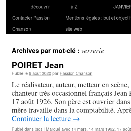
découvrir
à Z
JANVIE
Contacter Passion
Mentions légales : but et objecti
Chanson
site web
verrerie
Archives par mot-clé :
POIRET Jean
Publié le
9 août 2020
par
Passion Chanson
Le réalisateur, auteur, metteur en scène, 
chanteur très occasionnel français Jean
17 août 1926. Son père est ouvrier dans 
mère travaille dans la comptabilité. Ap
Continuer la lecture
→
Publié dans
bios
|
Marqué avec
14 mars
,
14 mars 1992
,
17 août