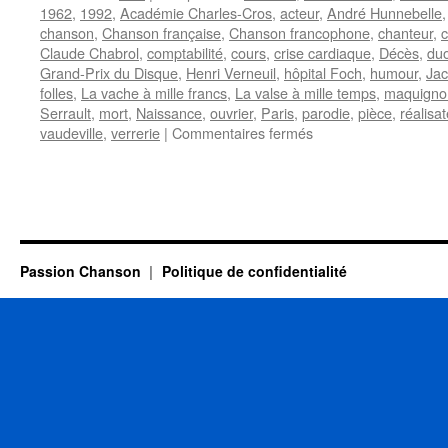
1962
,
1992
,
Académie Charles-Cros
,
acteur
,
André Hunnebelle
chanson
,
Chanson française
,
Chanson francophone
,
chanteur
,
c
Claude Chabrol
,
comptabilité
,
cours
,
crise cardiaque
,
Décès
,
du
Grand-Prix du Disque
,
Henri Verneuil
,
hôpital Foch
,
humour
,
Jac
folles
,
La vache à mille francs
,
La valse à mille temps
,
maquigno
Serrault
,
mort
,
Naissance
,
ouvrier
,
Paris
,
parodie
,
pièce
,
réalisat
sur
vaudeville
,
verrerie
|
Commentaires fermés
POIRET
Jean
Passion Chanson
Politique de confidentialité