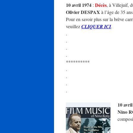
10 avril 1974
Décès
:
, à Villejuif,
Olivier DESPAX
à l’âge de 35 ans
Pour en savoir plus sur la brève carri
veuillez
CLIQUER ICI
.
.
.
.
.
**********
.
.
.
.
10 avri
Nino 
composi