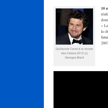
10 a
réal
doma
« Le
la c
futu
2007
Guillaume Canet à la remise
des Césars 2012 (c)
Georges Biard