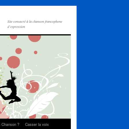
Site consacré à la chanson francophone
d’expression
on Chanson ?
Casser la voix