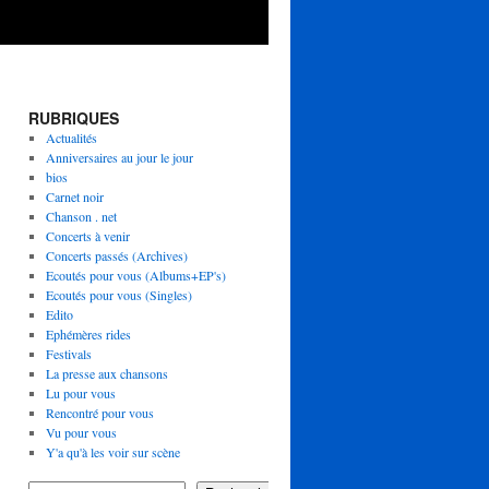
RUBRIQUES
Actualités
Anniversaires au jour le jour
bios
Carnet noir
Chanson . net
Concerts à venir
Concerts passés (Archives)
Ecoutés pour vous (Albums+EP's)
Ecoutés pour vous (Singles)
Edito
Ephémères rides
Festivals
La presse aux chansons
Lu pour vous
Rencontré pour vous
Vu pour vous
Y'a qu'à les voir sur scène