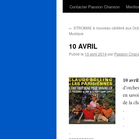
Contacter Passion Chanson
Mention
←
STROMAE à nouveau célébré aux Octa
Musique
10 AVRIL
Publié le
10 avril 2014
par
Passion Chan
10 avri
d’orches
en savoi
de la c
.
.
.
.