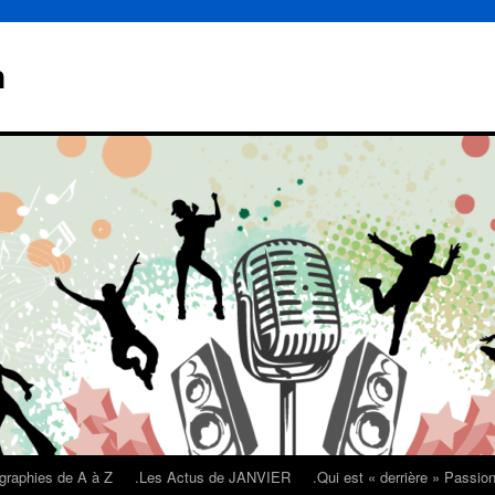
n
graphies de A à Z
.Les Actus de JANVIER
.Qui est « derrière » Passi