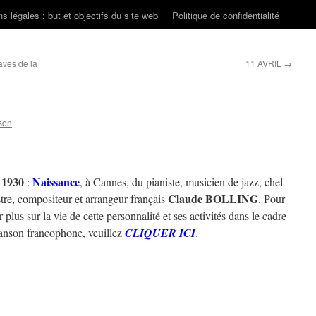
s légales : but et objectifs du site web
Politique de confidentialité
ves de la
11 AVRIL
→
son
l 1930
Naissance
:
, à Cannes, du pianiste, musicien de jazz, chef
Claude BOLLING
tre, compositeur et arrangeur français
. Pour
r plus sur la vie de cette personnalité et ses activités dans le cadre
hanson francophone, veuillez
CLIQUER ICI
.