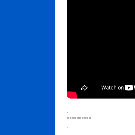
.
**********
.