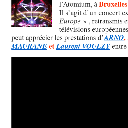
Bruxelles
l’Atomium, à
Il s’agit d’un concert 
Europe
» , retransmis e
télévisions européennes
,
ARNO
peut apprécier les prestations d’
et
MAURANE
Laurent VOULZY
entre 