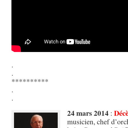
.
.
**********
.
.
24 mars 2014
Décè
:
musicien, chef d’orc