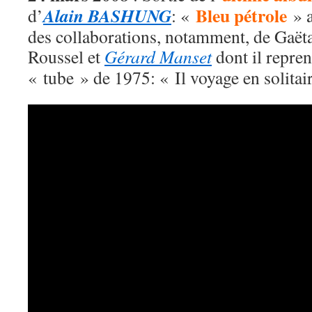
Bleu pétrole
Alain BASHUNG
d’
: «
» a
des collaborations, notamment, de Gaët
Roussel et
Gérard Manset
dont il repren
« tube » de 1975: « Il voyage en solitai