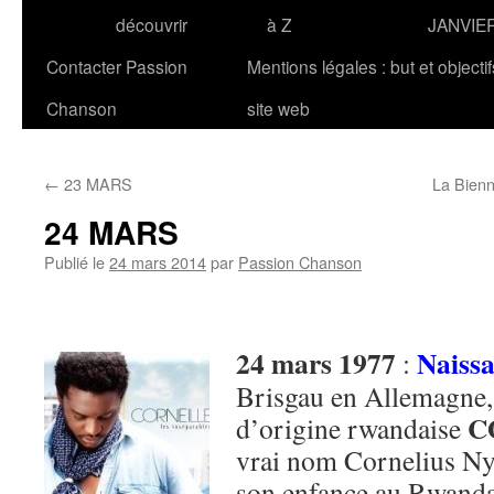
découvrir
à Z
JANVIE
Contacter Passion
Mentions légales : but et objecti
Chanson
site web
←
23 MARS
La Bienn
24 MARS
Publié le
24 mars 2014
par
Passion Chanson
24 mars 1977
Naiss
:
Brisgau en Allemagne,
C
d’origine rwandaise
vrai nom Cornelius Nyu
son enfance au Rwanda