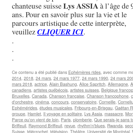
Lys ASSIA
chanteuse suisse
à l’âge de 
ans. Pour en savoir plus sur la vie et le
parcours artistique de cette interprète,
CLIQUER ICI
veuillez
.
.
.
.
Ce contenu a été publié dans
Ephémères rides
, avec comme mo
2014
,
2018
,
24 mars
,
24 mars 1977
,
24 mars 1990
,
24 mars 20
mars 2018
,
actrice
,
Alain Bashung
,
Alice Sapritch
,
Allemagne
,
A
canadiens
,
artistes québécois
,
artistes suisses
,
Belgique franco
Bruxelles
,
Canada
,
Chanson française
,
Chanson francophone
,
c
d'orchestre
,
cinéma
,
concours
,
conservatoire
,
Corneille
,
Corneli
Ephémérides
,
études musicales
,
Fribourg-en-Brisgau
,
Gaëtan R
groupe
,
Hamlet
,
Il voyage en solitaire
,
Lys Assia
,
massacre
,
Mo
Parce qu'on vient de loin
,
Paris
,
plomberie
,
Que serais-je sans t
Briffeuil
,
Raymond Briffeuil
,
revue
,
rhythm'n'blues
,
Rwanda
,
sec
Suisse
,
télécrochet
,
télévision
,
Théâtre
,
Université de Montréal
,