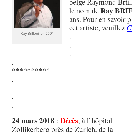
belge Raymond Briff
Ray BRI
le nom de
ans. Pour en savoir p
C
cet artiste, veuillez
Ray Briffeuil en 2001
.
.
.
.
**********
.
.
.
.
24 mars 2018
Décès
:
, à l’hôpital
Zollikerberg près de Zurich, de la