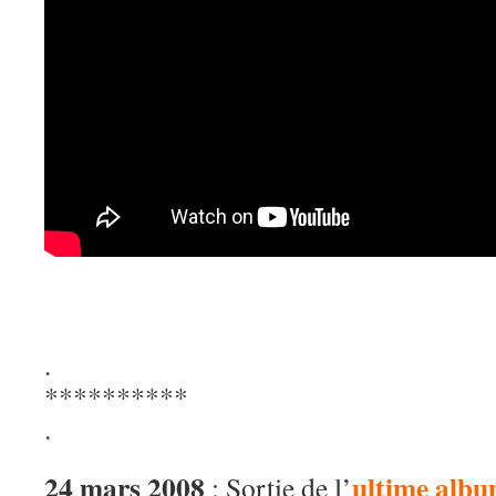
.
**********
.
24 mars 2008
ultime alb
: Sortie de l’