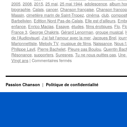
2005
,
2008
,
2015
,
25 mai
,
25 mai 1944
,
adolescence
,
album h
biographie
,
Calais
,
cancer
,
Chanson française
,
Chanson franco
Massin
,
cimetière marin de Saint-Tropez
,
cinéma
,
club
,
composit
Barbelivien
,
Edition Nord Pas-de-Calais
,
Elle est d'ailleurs
,
Embr
enfance
,
Enrico Macias
,
Essaye
,
études
,
films érotiques
,
Flo
,
Fl
France 3
,
George Chakiris
,
Gérard Lenorman
,
groupe musical
,
de l'Audiovisuel
,
J'ai fait l'amour avec la mer
,
Jacques Brel
,
journ
Marionnettiste
,
Melody TV
,
musique de films
,
Naissance
,
Nous l
Philippe Lavil
,
Pierre Bachelet
,
Pleure pas Boulou
,
Quentin Bach
Résonance
,
supporters
,
Suresnes
,
Tu ne nous quittes pas
,
Une 
sur
Vingt ans
|
Commentaires fermés
BACHELET
Pierre
Passion Chanson
Politique de confidentialité