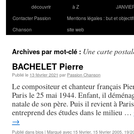
découvrir
à Z
JANVIE
Contacter Passion
Mentions légales : but et objecti
Chanson
site web
Une carte postal
Archives par mot-clé :
BACHELET Pierre
Publié le
13 février 2021
par
Passion Chanson
Le compositeur et chanteur français P
Paris le 25 mai 1944. Enfant, il déménage
natale de son père. Puis il revient à Paris
entreprend des études dans le milieu …
→
Publié dans
bios
|
Marqué avec
15 février
,
15 février 2005
,
19/2