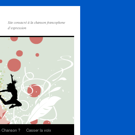
Site consacré à la chanson francophone
d’expression
on Chanson ?
Casser la voix