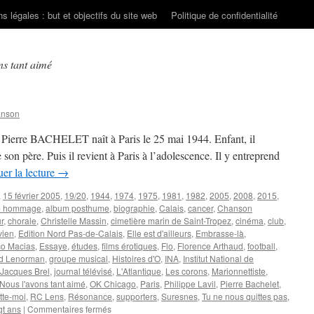
s légales : but et objectifs du site web
Politique de confidentialité
ns tant aimé
anson
s Pierre BACHELET naît à Paris le 25 mai 1944. Enfant, il
 son père. Puis il revient à Paris à l’adolescence. Il y entreprend
er la lecture
→
,
15 février 2005
,
19/20
,
1944
,
1974
,
1975
,
1981
,
1982
,
2005
,
2008
,
2015
,
m hommage
,
album posthume
,
biographie
,
Calais
,
cancer
,
Chanson
r
,
chorale
,
Christelle Massin
,
cimetière marin de Saint-Tropez
,
cinéma
,
club
,
vien
,
Edition Nord Pas-de-Calais
,
Elle est d'ailleurs
,
Embrasse-là
,
co Macias
,
Essaye
,
études
,
films érotiques
,
Flo
,
Florence Arthaud
,
football
,
d Lenorman
,
groupe musical
,
Histoires d'O
,
INA
,
Institut National de
Jacques Brel
,
journal télévisé
,
L'Atlantique
,
Les corons
,
Marionnettiste
,
Nous l'avons tant aimé
,
OK Chicago
,
Paris
,
Philippe Lavil
,
Pierre Bachelet
,
tte-moi
,
RC Lens
,
Résonance
,
supporters
,
Suresnes
,
Tu ne nous quittes pas
,
sur
gt ans
|
Commentaires fermés