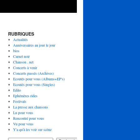
RUBRIQUES
Actualités
Anniversaires au jour le jour
bios
Carnet noir
Chanson . net
Concerts à venir
Concerts passés (Archives)
Ecoutés pour vous (Albums+EP's)
Ecoutés pour vous (Singles)
Edito
Ephémères rides
Festivals
La presse aux chansons
Lu pour vous
Rencontré pour vous
Vu pour vous
Y'a qu'à les voir sur scène