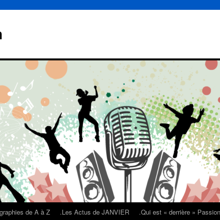
n
graphies de A à Z
.Les Actus de JANVIER
.Qui est « derrière » Passi