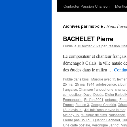
Contacter Passion Chanson
Mention
Nous l’avo
Archives par mot-clé :
BACHELET Pierre
Publié le
13 février 2021
par
Passion Ch
Le compositeur et chanteur françai
déménage à Calais, la ville natale de
des études dans le milieu …
Continu
Publié dans
bios
|
Marqué avec
15 février
25 mai
,
25 mai 1944
,
adolescence
,
albu
française
,
Chanson francophone
,
chanteu
compositeur
,
Dave
,
Décès
,
Didier Barbeli
Emmanuelle
,
En l'an 2001
,
enfance
,
Enri
France
,
France 3
,
George Chakiris
,
Gérar
l'Audiovisuel
,
J'ai fait l'amour avec la mer
,
Melody TV
,
musique de films
,
Naissance
,
Pleure pas Boulou
,
Quentin Bachelet
,
Qui
Une carte postale
,
Véronique Jannot
,
Vin