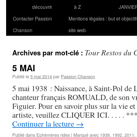
découvrir
à Z
JANVIE
Contacter Passion
Mentions légales : but et objecti
Chanson
site web
Tour Restos du 
Archives par mot-clé :
5 MAI
Publié le
5 mai 2014
par
Passion Chanson
5 mai 1938 : Naissance, à Saint-Pol de
chanteur français ROMUALD, de son v
Figuier. Pour en savoir plus sur la vie et 
artiste, veuillez CLIQUER ICI. . . . .
Continuer la lecture
→
Publié dans
Ephémères rides
|
Marqué avec
1938
,
1992
,
2011
,