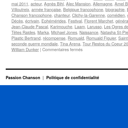
mai 2011
,
acteur
,
Agnès Bihl
,
Alec Mansion
,
Allemagne
,
Amel B
Villoutreix
,
armée française
,
Belgique francophone
,
biographie
,
Chanson francophone
,
chanteur
,
Clichy-la-Garenne
,
comédien
,
Décès
,
écrivain
,
Ephémérides
,
Festival
,
Florent Marchet
,
généra
Jean-Claude Pascal
,
Karimouche
,
Laam
,
Larusso
,
Les Ogres d
Têtes Raides
,
Marka
,
Michael Jones
,
Naissance
,
Natasha St-Pie
Plastic Bertrand
,
récompense
,
Romuald
,
Romuald Figuier
,
Saint
seconde guerre mondiale
,
Tina Arena
,
Tour Restos du Coeur 2
sur
William Dunker
|
Commentaires fermés
5
MAI
Passion Chanson
Politique de confidentialité