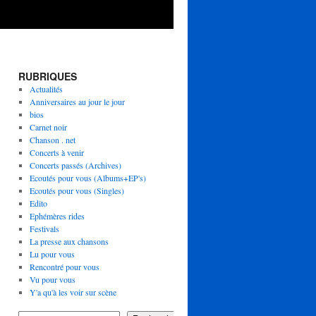
RUBRIQUES
Actualités
Anniversaires au jour le jour
bios
Carnet noir
Chanson . net
Concerts à venir
Concerts passés (Archives)
Ecoutés pour vous (Albums+EP's)
Ecoutés pour vous (Singles)
Edito
Ephémères rides
Festivals
La presse aux chansons
Lu pour vous
Rencontré pour vous
Vu pour vous
Y'a qu'à les voir sur scène