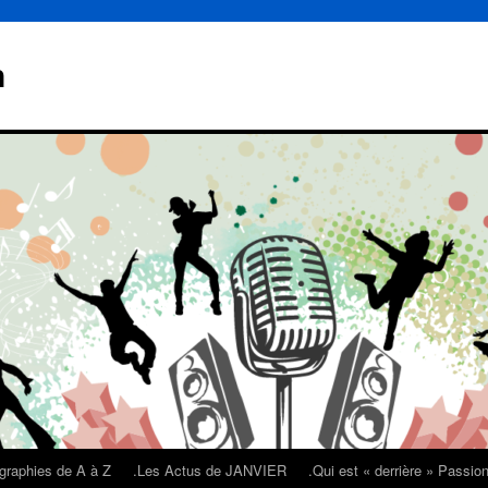
n
graphies de A à Z
.Les Actus de JANVIER
.Qui est « derrière » Passi