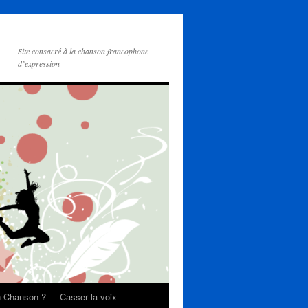
Site consacré à la chanson francophone
d’expression
on Chanson ?
Casser la voix