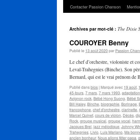
Contacter Passion Chanson
Mention
The Dixie 
Archives par mot-clé :
COUROYER Benny
Publié le
13 août 2020
par
Passion Chan
Le chef d’orchestre, violoniste e
Leval-Trahegnies (Binche). Son père 
Bernard, qui est le vrai prénom de 
Publié dans
bios
|
Marqué avec
19 août
,
45-tours
,
7 mars
,
7 mars 1993
,
adaptation
Avignon rock
,
Bébé Hong Suong
,
Bébé S
Bill Haley
,
Binche
,
biographie
,
Borinage
,
francophone
,
chef d'orchestre
,
clarinette
,
Marcel Quinet
,
cours de violon
,
Décès
,
di
Rock
,
groupe musical
,
groupe vocal
,
har
Jacques Brel
,
jazz mélodique
,
Johnny Wh
Trahegnies
,
Livio
,
Luis Mariano
,
Ma bonne
ancien bonheur
,
Nous allons fêter papa
,
o