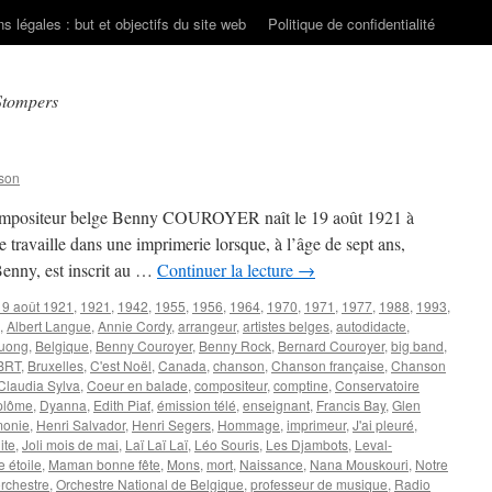
s légales : but et objectifs du site web
Politique de confidentialité
Stompers
son
t compositeur belge Benny COUROYER naît le 19 août 1921 à
travaille dans une imprimerie lorsque, à l’âge de sept ans,
Benny, est inscrit au …
Continuer la lecture
→
19 août 1921
,
1921
,
1942
,
1955
,
1956
,
1964
,
1970
,
1971
,
1977
,
1988
,
1993
,
,
Albert Langue
,
Annie Cordy
,
arrangeur
,
artistes belges
,
autodidacte
,
uong
,
Belgique
,
Benny Couroyer
,
Benny Rock
,
Bernard Couroyer
,
big band
,
BRT
,
Bruxelles
,
C'est Noël
,
Canada
,
chanson
,
Chanson française
,
Chanson
Claudia Sylva
,
Coeur en balade
,
compositeur
,
comptine
,
Conservatoire
plôme
,
Dyanna
,
Edith Piaf
,
émission télé
,
enseignant
,
Francis Bay
,
Glen
monie
,
Henri Salvador
,
Henri Segers
,
Hommage
,
imprimeur
,
J'ai pleuré
,
ite
,
Joli mois de mai
,
Laï Laï Laï
,
Léo Souris
,
Les Djambots
,
Leval-
 étoile
,
Maman bonne fête
,
Mons
,
mort
,
Naissance
,
Nana Mouskouri
,
Notre
rchestre
,
Orchestre National de Belgique
,
professeur de musique
,
Radio