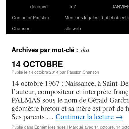
découvrir
à Z
JANVIE
Contacter Passion
Mentions légales : but et objecti
Chanson
site web
ska
Archives par mot-clé :
14 OCTOBRE
Publié le
14 octobre 2014
par
Passion Chanson
14 octobre 1967 : Naissance, à Saint-De
l’auteur, compositeur et interprète fra
PALMAS sous le nom de Gérald Gardrini
géomètre breton et sa mère est prof de f
Ses parents …
Continuer la lecture
→
Publié dans
Ephémères rides
|
Marqué avec
14 octobre
,
14 oct