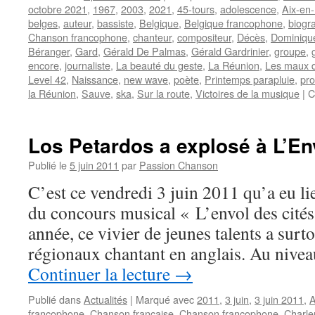
octobre 2021
,
1967
,
2003
,
2021
,
45-tours
,
adolescence
,
Aix-en
belges
,
auteur
,
bassiste
,
Belgique
,
Belgique francophone
,
biogr
Chanson francophone
,
chanteur
,
compositeur
,
Décès
,
Dominiqu
Béranger
,
Gard
,
Gérald De Palmas
,
Gérald Gardrinier
,
groupe
,
encore
,
journaliste
,
La beauté du geste
,
La Réunion
,
Les maux d
Level 42
,
Naissance
,
new wave
,
poète
,
Printemps parapluie
,
pro
la Réunion
,
Sauve
,
ska
,
Sur la route
,
Victoires de la musique
|
C
Los Petardos a explosé à L’En
Publié le
5 juin 2011
par
Passion Chanson
C’est ce vendredi 3 juin 2011 qu’a eu li
du concours musical « L’envol des cit
année, ce vivier de jeunes talents a surt
régionaux chantant en anglais. Au niv
Continuer la lecture
→
Publié dans
Actualités
|
Marqué avec
2011
,
3 juin
,
3 juin 2011
,
A
francophone
,
Chanson française
,
Chanson francophone
,
Charle