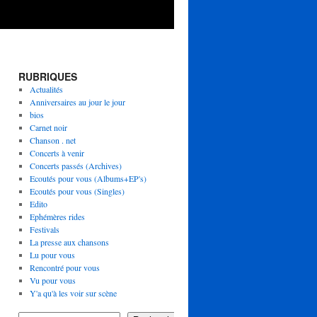
RUBRIQUES
Actualités
Anniversaires au jour le jour
bios
Carnet noir
Chanson . net
Concerts à venir
Concerts passés (Archives)
Ecoutés pour vous (Albums+EP's)
Ecoutés pour vous (Singles)
Edito
Ephémères rides
Festivals
La presse aux chansons
Lu pour vous
Rencontré pour vous
Vu pour vous
Y'a qu'à les voir sur scène