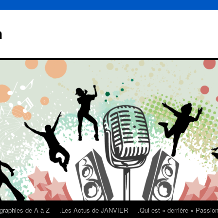
n
graphies de A à Z
.Les Actus de JANVIER
.Qui est « derrière » Passi