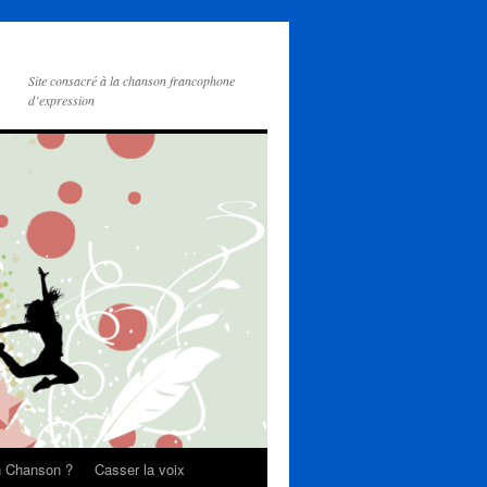
Site consacré à la chanson francophone
d’expression
on Chanson ?
Casser la voix