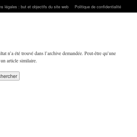
s légales : but et objectifs du site web
Politique de confidentialité
ltat n’a été trouvé dans l’archive demandée. Peut-être qu’une
n article similaire.