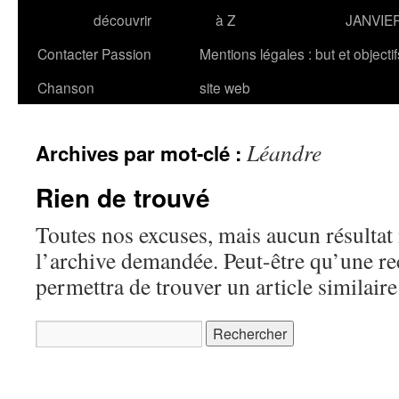
découvrir
à Z
JANVIE
Contacter Passion
Mentions légales : but et objecti
Chanson
site web
Léandre
Archives par mot-clé :
Rien de trouvé
Toutes nos excuses, mais aucun résultat 
l’archive demandée. Peut-être qu’une r
permettra de trouver un article similaire
Rechercher :