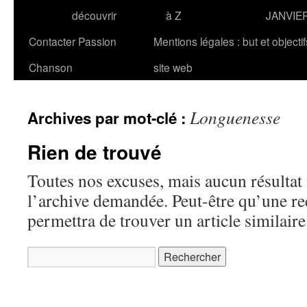
découvrir
à Z
JANVIE
Contacter Passion
Mentions légales : but et objecti
Chanson
site web
Longuenesse
Archives par mot-clé :
Rien de trouvé
Toutes nos excuses, mais aucun résultat 
l’archive demandée. Peut-être qu’une r
permettra de trouver un article similaire
Rechercher :