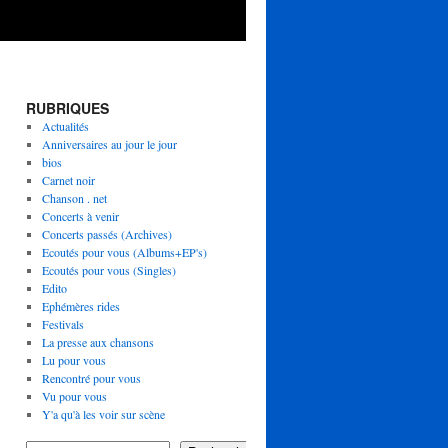
RUBRIQUES
Actualités
Anniversaires au jour le jour
bios
Carnet noir
Chanson . net
Concerts à venir
Concerts passés (Archives)
Ecoutés pour vous (Albums+EP's)
Ecoutés pour vous (Singles)
Edito
Ephémères rides
Festivals
La presse aux chansons
Lu pour vous
Rencontré pour vous
Vu pour vous
Y'a qu'à les voir sur scène