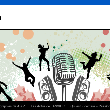
n
graphies de A à Z
.Les Actus de JANVIER
.Qui est « derrière » Passi