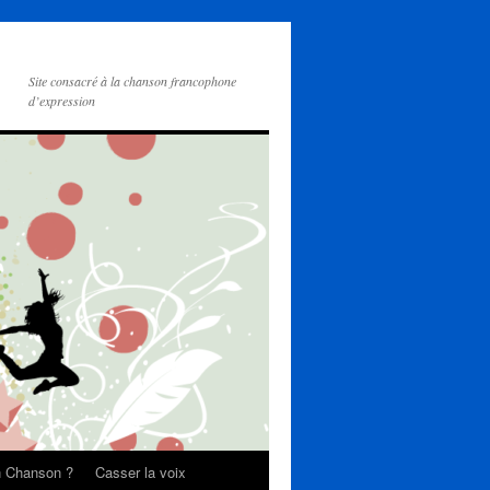
Site consacré à la chanson francophone
d’expression
on Chanson ?
Casser la voix