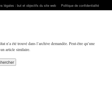
s légales : but et objectifs du site web
Politique de confidentialité
ltat n’a été trouvé dans l’archive demandée. Peut-être qu’une
n article similaire.