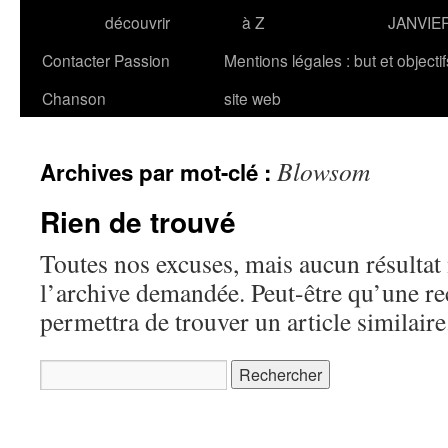
découvrir
à Z
JANVIE
Contacter Passion
Mentions légales : but et objecti
Chanson
site web
Blowsom
Archives par mot-clé :
Rien de trouvé
Toutes nos excuses, mais aucun résultat 
l’archive demandée. Peut-être qu’une r
permettra de trouver un article similaire
Rechercher :