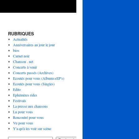
RUBRIQUES
Actualités
Anniversaires au jour le jour
bios
Carnet noir
Chanson . net
Concerts à venir
Concerts passés (Archives)
Ecoutés pour vous (Albums+EP's)
Ecoutés pour vous (Singles)
Edito
Ephémères rides
Festivals
La presse aux chansons
Lu pour vous
Rencontré pour vous
Vu pour vous
Y'a qu'à les voir sur scène