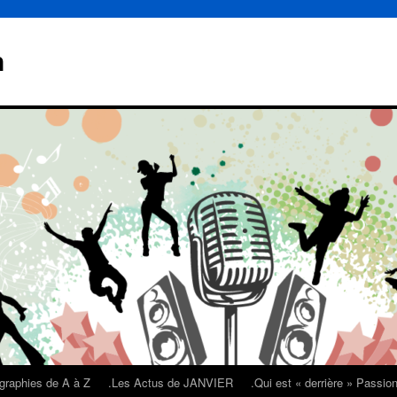
n
graphies de A à Z
.Les Actus de JANVIER
.Qui est « derrière » Passi