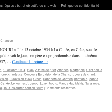
s légales : but et objectifs du site web
Politique de confidentialité
n Chanson
URI naît le 13 octobre 1934 à La Canée, en Crète, sous le
elle voit le jour, son père est projectionniste dans un cinéma
 1937, …
Continuer la lecture
→
re
,
13 octobre 1934
,
1934
,
A force de prier
,
Athènes
,
biographie
,
C'est bon la
phone
,
chanteuse
,
Concours Eurovision de la Chanson
,
cours de chant
,
vision
,
Eurovision 1963
,
Grèce
,
Habanera de Carmen
,
harmonie
,
Ioánna
 Canée
,
Le tournesol
,
Lenou
,
Luxembourg
,
Manos Hadjidakis
,
Naissance
,
sur
ma
,
Tous les arbres sont en fleurs
|
Commentaires fermés
MOUSKOURI
Nana