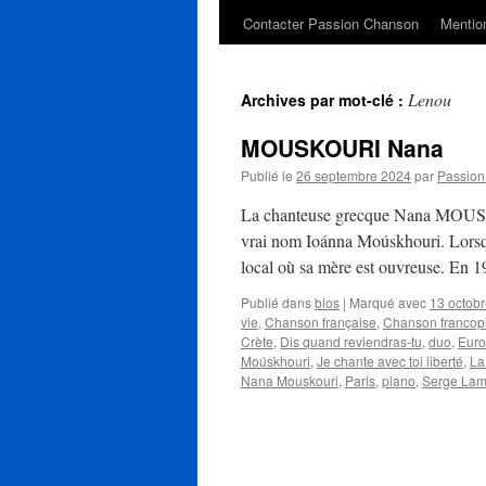
Contacter Passion Chanson
Mention
Lenou
Archives par mot-clé :
MOUSKOURI Nana
Publié le
26 septembre 2024
par
Passio
La chanteuse grecque Nana MOUSKO
vrai nom Ioánna Moúskhouri. Lorsqu’
local où sa mère est ouvreuse. En
Publié dans
bios
|
Marqué avec
13 octob
vie
,
Chanson française
,
Chanson franco
Crète
,
Dis quand reviendras-tu
,
duo
,
Euro
Moúskhouri
,
Je chante avec toi liberté
,
La
Nana Mouskouri
,
Paris
,
piano
,
Serge La