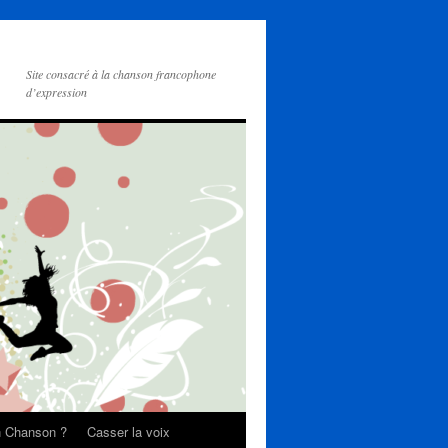
Site consacré à la chanson francophone
d’expression
on Chanson ?
Casser la voix