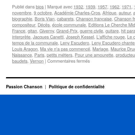
Publié dans
bios
|
Marqué avec
1932
,
1939
,
1957
,
1962
,
1971
,
novembre
,
9 octobre
,
Académie Charles-Cros
,
Afrique
,
auteur
,
biographie
,
Boris Vian
,
cabarets
,
Chanson française
,
Chanson f
compositeur
,
Décès
,
école communale
,
Editions Le Cherche Mid
France
,
gitan
,
Giverny
,
Grand-Prix
,
guerre civile
,
guitare
,
hit par
interprète
,
Jacques Canetti
,
Joseph Kessel
,
L'affiche rouge
,
Le 
temps de la communale
,
Leny Escudero
,
Leny Escudero chante 
Louis Aragon
,
Ma vie n'a pas commencé
,
Mariage
,
Maurice Dru
Naissance
,
Paris
,
petits métiers
,
Pour une amourette
,
producteu
sur
baudets
,
Vernon
|
Commentaires fermés
ESCUDERO
Leny
Passion Chanson
Politique de confidentialité