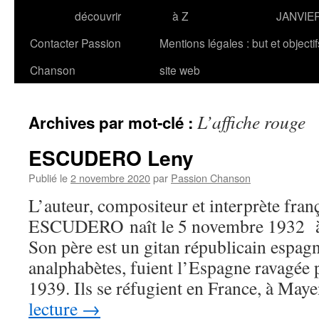
découvrir
à Z
JANVIE
Contacter Passion
Mentions légales : but et objecti
Chanson
site web
L’affiche rouge
Archives par mot-clé :
ESCUDERO Leny
Publié le
2 novembre 2020
par
Passion Chanson
L’auteur, compositeur et interprète fran
ESCUDERO naît le 5 novembre 1932 à 
Son père est un gitan républicain espagn
analphabètes, fuient l’Espagne ravagée p
1939. Ils se réfugient en France, à Ma
lecture
→