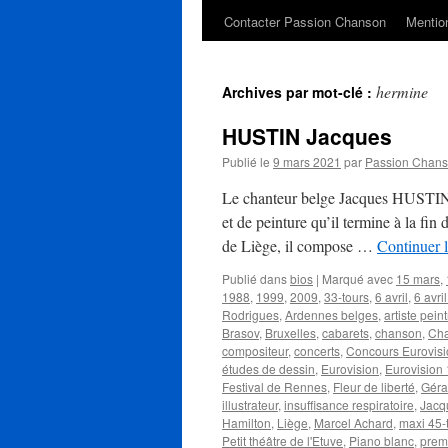
Contacter Passion Chanson
Mention
hermine
Archives par mot-clé :
HUSTIN Jacques
Publié le
9 mars 2021
par
Passion Chan
Le chanteur belge Jacques HUSTIN n
et de peinture qu’il termine à la 
de Liège, il compose …
Continuer l
Publié dans
bios
|
Marqué avec
15 mars
,
1988
,
1999
,
2009
,
33-tours
,
6 avril
,
6 avri
Rodrigues
,
Ardennes belges
,
artiste pein
Brasov
,
Bruxelles
,
cabarets
,
chanson
,
Cha
compositeur
,
concerts
,
Concours Eurovisi
études de dessin
,
Eurovision
,
Eurovision
Festival de Rennes
,
Fleur de liberté
,
Géra
illustrateur
,
insuffisance respiratoire
,
Jacq
Hamilton
,
Liège
,
Marcel Achard
,
maxi 45-
Petit théâtre de l'Etuve
,
Piano blanc
,
prem