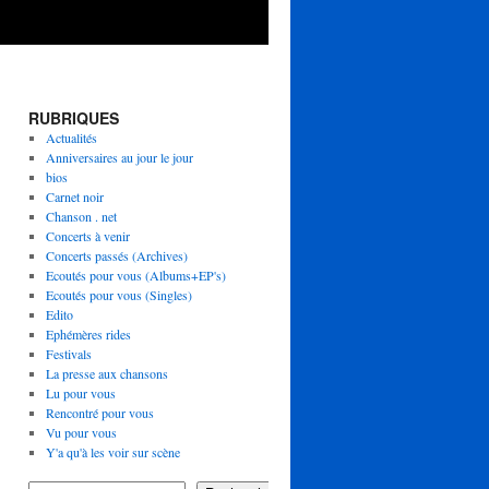
RUBRIQUES
Actualités
Anniversaires au jour le jour
bios
Carnet noir
Chanson . net
Concerts à venir
Concerts passés (Archives)
Ecoutés pour vous (Albums+EP's)
Ecoutés pour vous (Singles)
Edito
Ephémères rides
Festivals
La presse aux chansons
Lu pour vous
Rencontré pour vous
Vu pour vous
Y'a qu'à les voir sur scène