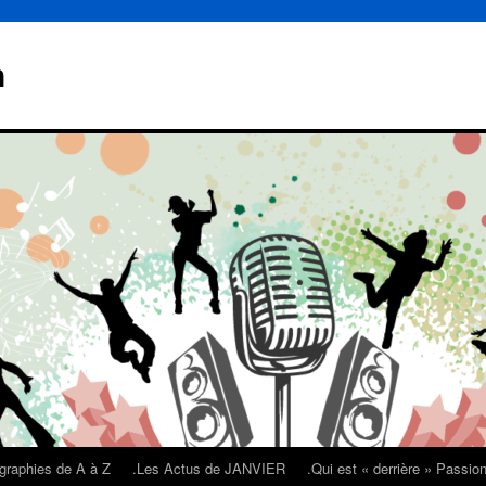
n
graphies de A à Z
.Les Actus de JANVIER
.Qui est « derrière » Passi