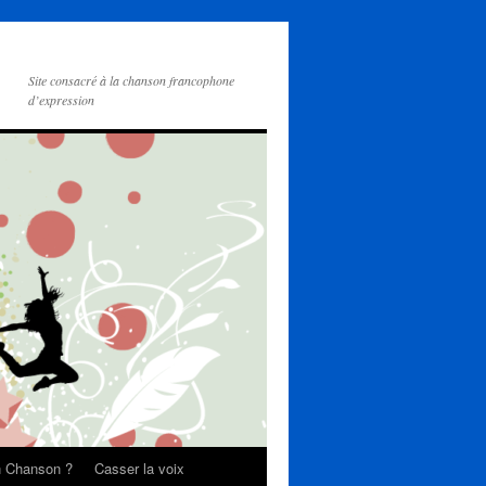
Site consacré à la chanson francophone
d’expression
on Chanson ?
Casser la voix