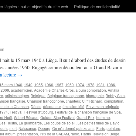
s légales : but et objectifs du site web
Politique de confidentialité
son
aît le 15 mars 1940 à Liège. Il suit d’abord des études de dessin
fin des années 1950. Engagé comme décorateur au « Grand Bazar »
a lecture
→
15 mars 1940
,
1940
,
1965
,
1966
,
1967
,
1969
,
1974
,
1978
,
1981
,
1986
,
l 2009
,
académicien
,
Académie Charles-Cros
,
album compilation
,
Amália
tre
,
artistes belges
,
Belgique
,
Belgique francophone
,
biographie
,
Bobby Solo
,
nson française
,
Chanson francophone
,
chanteur
,
Cliff Richard
,
compilation
,
on de la Chanson
,
Décès
,
décorateur
,
émission télé
,
En version originale
,
 1974
,
Festival
,
Festival d'Obourg
,
Festival de la chanson française de Spa
,
rd Noël
,
Gilbert Bécaud
,
Golden Stag Festival
,
Grand-Prix
,
hermine
,
ues Hustin
,
La guimbarde
,
Les coups de soleil
,
Les petites filles de David
tours
,
mort
,
Naissance
,
Obourg
,
On m'a donné quinze ans
,
Paris
,
peinture
,
ier album
,
présentation
,
Prix de la SABAM
,
radio
,
Radio Télévision Belge
,