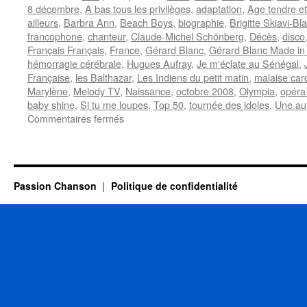
8 décembre
,
A bas tous les privilèges
,
adaptation
,
Age tendre et
ailleurs
,
Barbra Ann
,
Beach Boys
,
biographie
,
Brigitte Skiavi-Bl
francophone
,
chanteur
,
Claude-Michel Schönberg
,
Décès
,
disco
Français Français
,
France
,
Gérard Blanc
,
Gérard Blanc Made in 
hémorragie cérébrale
,
Hugues Aufray
,
Je m'éclate au Sénégal
,
Française
,
les Balthazar
,
Les Indiens du petit matin
,
malaise car
Marylène
,
Melody TV
,
Naissance
,
octobre 2008
,
Olympia
,
opéra
baby shine
,
Si tu me loupes
,
Top 50
,
tournée des idoles
,
Une aut
sur
Commentaires fermés
BLANC
Gérard
Passion Chanson
Politique de confidentialité