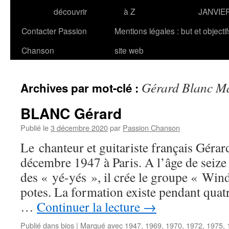
découvrir
à Z
JANVIE
Contacter Passion
Mentions légales : but et objecti
Chanson
site web
Gérard Blanc Ma
Archives par mot-clé :
BLANC Gérard
Publié le
3 décembre 2020
par
Passion Chanson
Le chanteur et guitariste français Géra
décembre 1947 à Paris. A l’âge de seize
des « yé-yés », il crée le groupe « Win
potes. La formation existe pendant quat
…
Continuer la lecture
→
Publié dans
bios
|
Marqué avec
1947
,
1969
,
1970
,
1972
,
1975
,