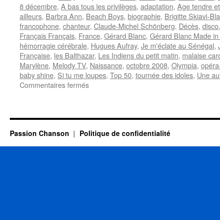
8 décembre
,
A bas tous les privilèges
,
adaptation
,
Age tendre et
ailleurs
,
Barbra Ann
,
Beach Boys
,
biographie
,
Brigitte Skiavi-Bl
francophone
,
chanteur
,
Claude-Michel Schönberg
,
Décès
,
disco
Français Français
,
France
,
Gérard Blanc
,
Gérard Blanc Made in 
hémorragie cérébrale
,
Hugues Aufray
,
Je m'éclate au Sénégal
,
Française
,
les Balthazar
,
Les Indiens du petit matin
,
malaise car
Marylène
,
Melody TV
,
Naissance
,
octobre 2008
,
Olympia
,
opéra
baby shine
,
Si tu me loupes
,
Top 50
,
tournée des idoles
,
Une aut
sur
Commentaires fermés
BLANC
Gérard
Passion Chanson
Politique de confidentialité