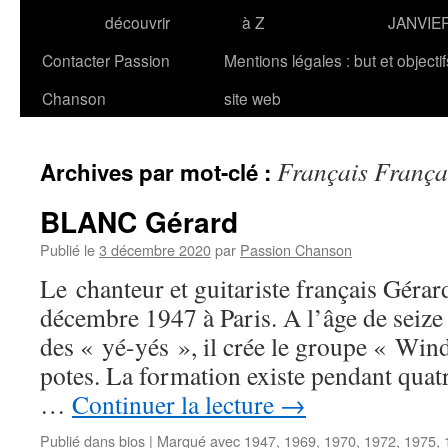
découvrir
à Z
JANVIE
Contacter Passion
Mentions légales : but et objecti
Chanson
site web
Français França
Archives par mot-clé :
BLANC Gérard
Publié le
3 décembre 2020
par
Passion Chanson
Le chanteur et guitariste français Géra
décembre 1947 à Paris. A l’âge de seize
des « yé-yés », il crée le groupe « Win
potes. La formation existe pendant quat
…
Continuer la lecture
→
Publié dans
bios
|
Marqué avec
1947
,
1969
,
1970
,
1972
,
1975
,