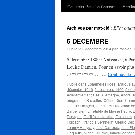
Contacter Passion Chanson
Mention
Elle voulai
Archives par mot-clé :
5 DECEMBRE
Publié le
5 décembre 2014
par
Passion 
5 décembre 1889 : Naissance, à Par
Louise Damien. Pour en savoir plus 
. ********** . . . …
Continuer la l
Publié dans
Ephémères rides
|
Marqué a
décembre 1946
,
5 décembre 1966
,
5 déc
Académie française
,
Allemagne
,
André B
biographie
,
Bruxelles
,
Céline Dion
,
Chans
Claude François
,
Concours Eurovision d
Barbelivien
,
El retablo de Maese Pedro
,
E
Espagne
,
Et s'il fallait le faire
,
Etats-Unis
,
Forbach
,
François Bernheim
,
Gérard Dep
Johnny Hallyday
,
José Carreras
,
Julie Pie
Coquette
,
Michel Drucker
,
mineur de fond