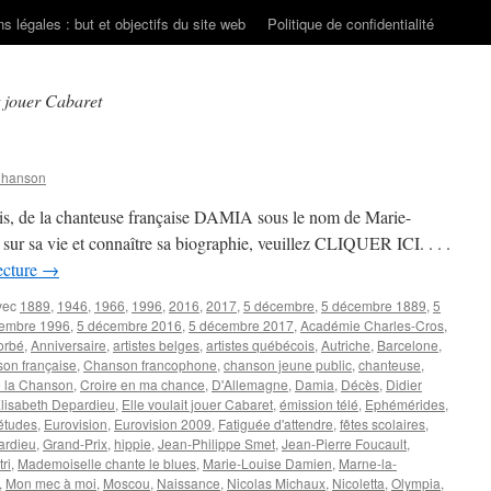
s légales : but et objectifs du site web
Politique de confidentialité
t jouer Cabaret
Chanson
is, de la chanteuse française DAMIA sous le nom de Marie-
sur sa vie et connaître sa biographie, veuillez CLIQUER ICI. . . .
ecture
→
vec
1889
,
1946
,
1966
,
1996
,
2016
,
2017
,
5 décembre
,
5 décembre 1889
,
5
embre 1996
,
5 décembre 2016
,
5 décembre 2017
,
Académie Charles-Cros
,
orbé
,
Anniversaire
,
artistes belges
,
artistes québécois
,
Autriche
,
Barcelone
,
on française
,
Chanson francophone
,
chanson jeune public
,
chanteuse
,
e la Chanson
,
Croire en ma chance
,
D'Allemagne
,
Damia
,
Décès
,
Didier
lisabeth Depardieu
,
Elle voulait jouer Cabaret
,
émission télé
,
Ephémérides
,
études
,
Eurovision
,
Eurovision 2009
,
Fatiguée d'attendre
,
fêtes scolaires
,
ardieu
,
Grand-Prix
,
hippie
,
Jean-Philippe Smet
,
Jean-Pierre Foucault
,
tri
,
Mademoiselle chante le blues
,
Marie-Louise Damien
,
Marne-la-
,
Mon mec à moi
,
Moscou
,
Naissance
,
Nicolas Michaux
,
Nicoletta
,
Olympia
,