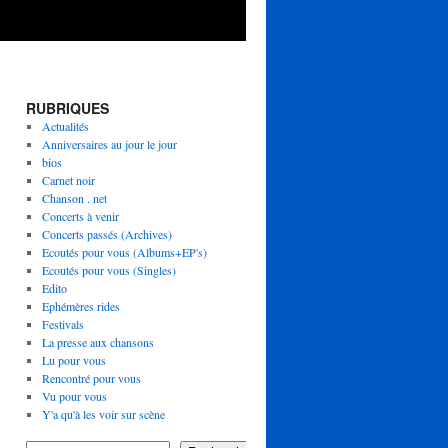
RUBRIQUES
Actualités
Anniversaires au jour le jour
bios
Carnet noir
Chanson . net
Concerts à venir
Concerts passés (Archives)
Ecoutés pour vous (Albums+EP's)
Ecoutés pour vous (Singles)
Edito
Ephémères rides
Festivals
La presse aux chansons
Lu pour vous
Rencontré pour vous
Vu pour vous
Y'a qu'à les voir sur scène