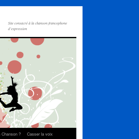
Site consacré à la chanson francophone
d’expression
on Chanson ?
Casser la voix