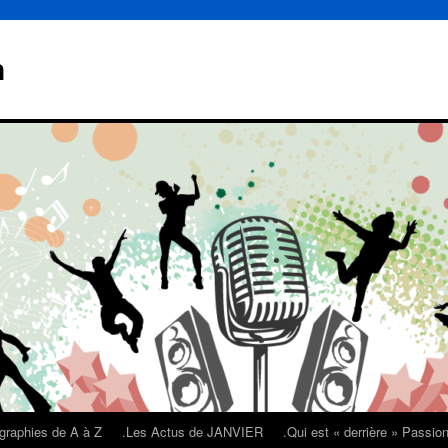
n
graphies de A à Z
.Les Actus de JANVIER
.Qui est « derrière » Passi