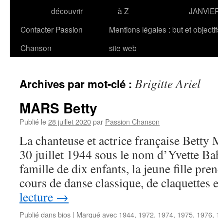
découvrir
à Z
JANVIE
Contacter Passion
Mentions légales : but et objecti
Chanson
site web
Brigitte Ariel
Archives par mot-clé :
MARS Betty
Publié le
28 juillet 2020
par
Passion Chanson
La chanteuse et actrice française Betty 
30 juillet 1944 sous le nom d’Yvette B
famille de dix enfants, la jeune fille pre
cours de danse classique, de claquettes
lecture
→
Publié dans
bios
|
Marqué avec
1944
,
1972
,
1974
,
1975
,
1976
,