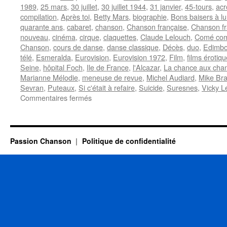
1989
,
25 mars
,
30 juillet
,
30 juillet 1944
,
31 janvier
,
45-tours
,
acr
compilation
,
Après toi
,
Betty Mars
,
biographie
,
Bons baisers à lu
quarante ans
,
cabaret
,
chanson
,
Chanson française
,
Chanson f
nouveau
,
cinéma
,
cirque
,
claquettes
,
Claude Lelouch
,
Comé com
Chanson
,
cours de danse
,
danse classique
,
Décès
,
duo
,
Edimbo
télé
,
Esmeralda
,
Eurovision
,
Eurovision 1972
,
Film
,
films érotiq
Seine
,
hôpital Foch
,
Ile de France
,
l'Alcazar
,
La chance aux cha
Marianne Mélodie
,
meneuse de revue
,
Michel Audiard
,
Mike Bra
Sevran
,
Puteaux
,
Si c'était à refaire
,
Suicide
,
Suresnes
,
Vicky L
sur
Commentaires fermés
MARS
Betty
Passion Chanson
Politique de confidentialité