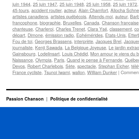
juin 1944
,
25 juin 1947
,
25 juin 1948
,
25 juin 1958
,
25 juin 1972
45-tours
,
accident routier
,
acteur
,
Alain Chamfort
,
Aliocha Schne
artistes canadiens
,
artistes québécois
,
Attends-moi
,
auteur
,
Barb
francophone
,
biographie
,
Bruxelles
,
Canada
,
Chanson française
chanteuse
,
Charleroi
,
Charles Trenet
,
Clara Ysé
,
classement
,
c
départ
,
Dimone
,
émission radio
,
Ephémérides
,
Etats-Unis
,
Etter
Fou de toi
,
Georges Brassens
,
interprète
,
Jacques Brel
,
Jacque
journaliste
,
Kenji Sawada
,
La Belgique Joyeuse
,
Le jardin extrao
Gainsbourg
,
Lodelinsart
,
Louis Chédid
,
Mon amour je viens du 
Naissance
,
Olympia
,
Paris
,
Quand je pense à Fernande
,
Québe
Devos
,
Robert Charlebois
,
Sète
,
spectacle
,
Stephan Eicher
,
télé
France cycliste
,
Tsunoi Iwami
,
wallon
,
William Dunker
|
Comment
Passion Chanson
Politique de confidentialité