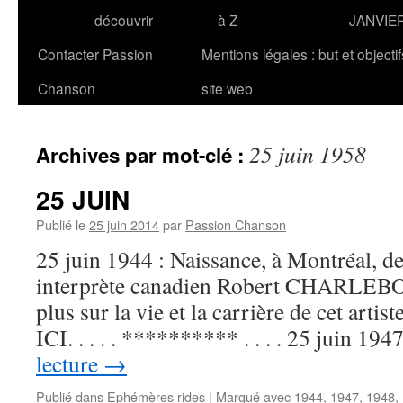
découvrir
à Z
JANVIE
Contacter Passion
Mentions légales : but et objecti
Chanson
site web
25 juin 1958
Archives par mot-clé :
25 JUIN
Publié le
25 juin 2014
par
Passion Chanson
25 juin 1944 : Naissance, à Montréal, d
interprète canadien Robert CHARLEBOI
plus sur la vie et la carrière de cet art
ICI. . . . . ********** . . . . 25 juin 1
lecture
→
Publié dans
Ephémères rides
|
Marqué avec
1944
,
1947
,
1948
,