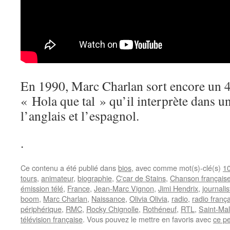
En 1990, Marc Charlan sort encore un 45
« Hola que tal » qu’il interprète dans u
l’anglais et l’espagnol.
.
Ce contenu a été publié dans
bios
, avec comme mot(s)-clé(s)
10
tours
,
animateur
,
biographie
,
C'car de Stains
,
Chanson français
émission télé
,
France
,
Jean-Marc Vignon
,
Jimi Hendrix
,
journalis
boom
,
Marc Charlan
,
Naissance
,
Olivia Olivia
,
radio
,
radio franç
périphérique
,
RMC
,
Rocky Chignolle
,
Rothéneuf
,
RTL
,
Saint-Ma
télévision française
. Vous pouvez le mettre en favoris avec
ce p