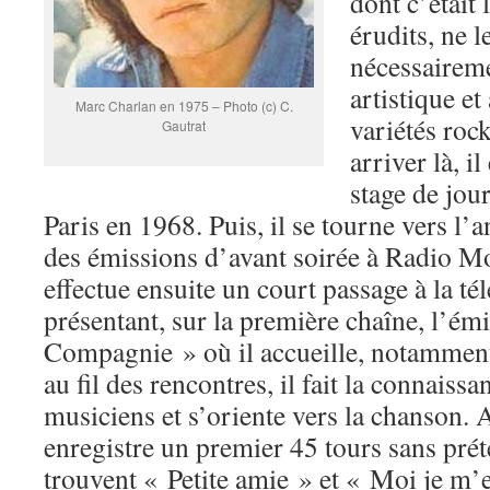
dont c’était 
érudits, ne l
nécessaireme
artistique et
Marc Charlan en 1975 – Photo (c) C.
variétés roc
Gautrat
arriver là, i
stage de jou
Paris en 1968. Puis, il se tourne vers l’
des émissions d’avant soirée à Radio Mo
effectue ensuite un court passage à la té
présentant, sur la première chaîne, l’ém
Compagnie » où il accueille, notamment
au fil des rencontres, il fait la connaiss
musiciens et s’oriente vers la chanson. A
enregistre un premier 45 tours sans prét
trouvent « Petite amie » et « Moi je m’