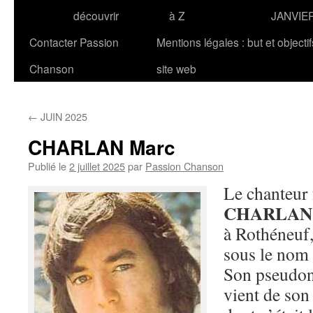
découvrir
à Z
JANVIE
Contacter Passion
Mentions légales : but et objecti
Chanson
site web
←
JUIN 2025
CHARLAN Marc
Publié le
2 juillet 2025
par
Passion Chanson
Le chanteur
CHARLA
à Rothéneuf,
sous le nom
Son pseudon
vient de son