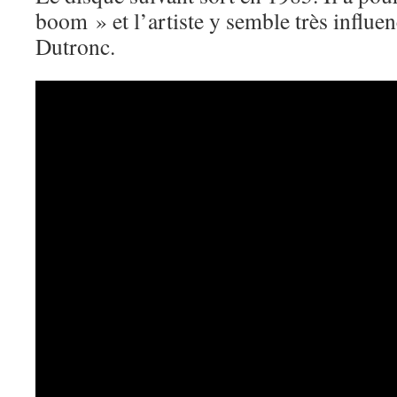
boom » et l’artiste y semble très influe
Dutronc.