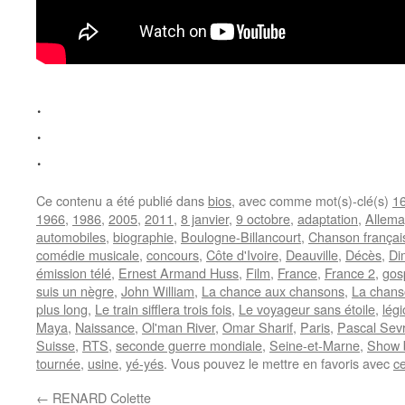
.
.
.
Ce contenu a été publié dans
bios
, avec comme mot(s)-clé(s)
1
1966
,
1986
,
2005
,
2011
,
8 janvier
,
9 octobre
,
adaptation
,
Allem
automobiles
,
biographie
,
Boulogne-Billancourt
,
Chanson françai
comédie musicale
,
concours
,
Côte d'Ivoire
,
Deauville
,
Décès
,
Di
émission télé
,
Ernest Armand Huss
,
Film
,
France
,
France 2
,
gos
suis un nègre
,
John William
,
La chance aux chansons
,
La chans
plus long
,
Le train sifflera trois fois
,
Le voyageur sans étoile
,
lég
Maya
,
Naissance
,
Ol'man River
,
Omar Sharif
,
Paris
,
Pascal Sev
Suisse
,
RTS
,
seconde guerre mondiale
,
Seine-et-Marne
,
Show 
tournée
,
usine
,
yé-yés
. Vous pouvez le mettre en favoris avec
c
←
RENARD Colette