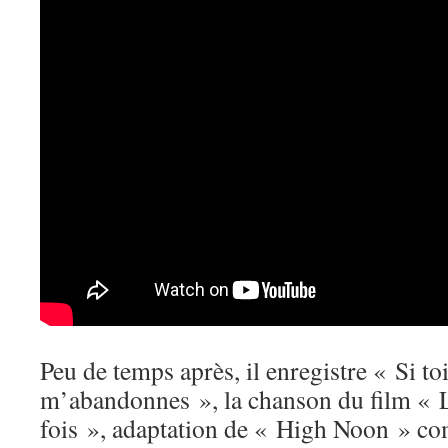
Peu de temps après, il enregistre « Si toi
m’abandonnes », la chanson du film « Le 
fois », adaptation de « High Noon » co