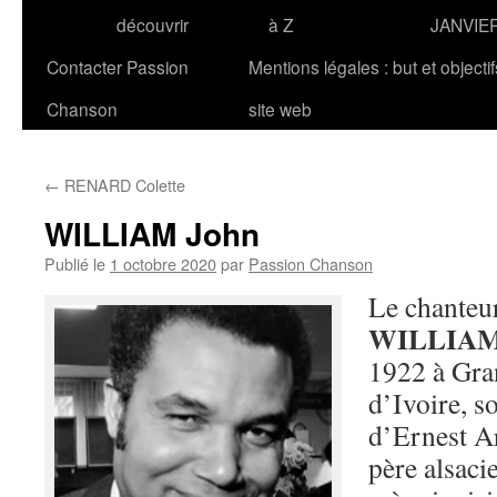
découvrir
à Z
JANVIE
Contacter Passion
Mentions légales : but et objecti
Chanson
site web
←
RENARD Colette
WILLIAM John
Publié le
1 octobre 2020
par
Passion Chanson
Le chanteu
WILLIA
1922 à Gra
d’Ivoire, s
d’Ernest A
père alsacie