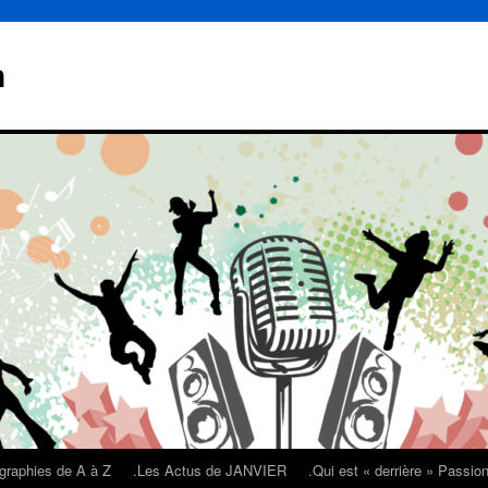
n
graphies de A à Z
.Les Actus de JANVIER
.Qui est « derrière » Passi