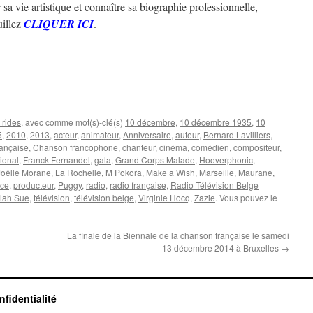
 sa vie artistique et connaître sa biographie professionnelle,
uillez
CLIQUER ICI
.
rides
, avec comme mot(s)-clé(s)
10 décembre
,
10 décembre 1935
,
10
5
,
2010
,
2013
,
acteur
,
animateur
,
Anniversaire
,
auteur
,
Bernard Lavilliers
,
ançaise
,
Chanson francophone
,
chanteur
,
cinéma
,
comédien
,
compositeur
,
ional
,
Franck Fernandel
,
gala
,
Grand Corps Malade
,
Hooverphonic
,
Joëlle Morane
,
La Rochelle
,
M Pokora
,
Make a Wish
,
Marseille
,
Maurane
,
nce
,
producteur
,
Puggy
,
radio
,
radio française
,
Radio Télévision Belge
lah Sue
,
télévision
,
télévision belge
,
Virginie Hocq
,
Zazie
. Vous pouvez le
La finale de la Biennale de la chanson française le samedi
13 décembre 2014 à Bruxelles
→
nfidentialité