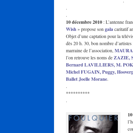
.
.
.
10 décembre 2010
: L’antenne fran
Wish
gala
» propose son
caritatif 
Objet d’une captation pour la télévi
dès 20 h. 30, bon nombre d’artistes 
MAURA
marraine de l’association,
ZAZIE, 
l’on retrouve les noms de
Bernard LAVILLIERS, M. P
Michel FUGAIN, Puggy, Hooverpho
Ballet Joelle Morane
.
.
**********
.
10
l’
co