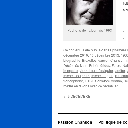
sur
ve
.
.
Pochette de l’album de 1993
.
Ce contenu a été publié dans
Ephémères 
décembre 2010
,
10 décembre 2013
,
193
biographie
,
Bruxelles
,
cancer
,
Chanson fr
Décès
,
écrivain
,
Ephémérides
,
Forest-Nat
interprète
,
Jean-Louis Foulquier
,
Jenifer
,
Michel Boujenah
,
Michel Fugain
,
Naissa
francophone
,
RTBF
,
Salvatore Adamo
,
Se
mettre en favoris avec
ce permalien
.
←
9 DECEMBRE
Passion Chanson
Politique de co