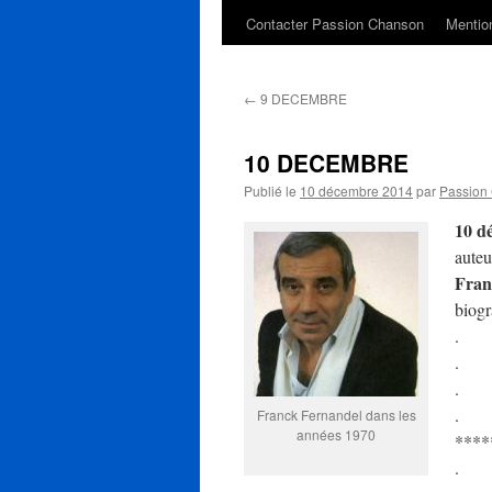
Contacter Passion Chanson
Mention
←
9 DECEMBRE
10 DECEMBRE
Publié le
10 décembre 2014
par
Passion
10 d
auteu
Fra
biogr
.
.
.
.
Franck Fernandel dans les
années 1970
****
.