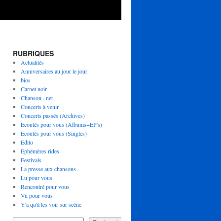
RUBRIQUES
Actualités
Anniversaires au jour le jour
bios
Carnet noir
Chanson . net
Concerts à venir
Concerts passés (Archives)
Ecoutés pour vous (Albums+EP's)
Ecoutés pour vous (Singles)
Edito
Ephémères rides
Festivals
La presse aux chansons
Lu pour vous
Rencontré pour vous
Vu pour vous
Y'a qu'à les voir sur scène