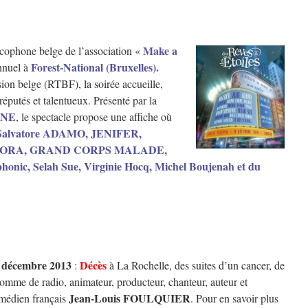
Make a
cophone belge de l’association «
Forest-National (Bruxelles).
annuel à
sion belge (RTBF), la soirée accueille,
réputés et talentueux. Présenté par la
NE
, le spectacle propose une affiche où
Salvatore ADAMO, JENIFER,
OKORA, GRAND CORPS MALADE,
nic, Selah Sue, Virginie Hocq, Michel Boujenah et du
 décembre 2013
Décès
:
à La Rochelle, des suites d’un cancer, de
homme de radio, animateur, producteur, chanteur, auteur et
Jean-Louis FOULQUIER
médien français
. Pour en savoir plus