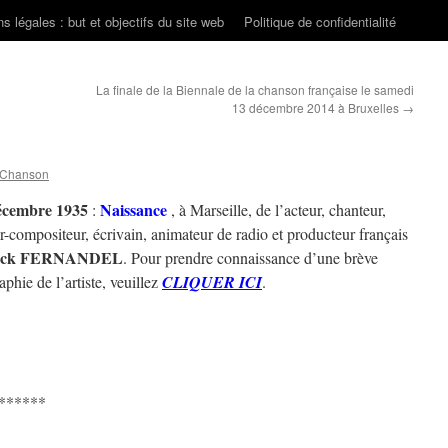
s légales : but et objectifs du site web
Politique de confidentialité
La finale de la Biennale de la chanson française le samedi
13 décembre 2014 à Bruxelles
→
 Chanson
écembre 1935
Naissance
:
, à Marseille, de l’acteur, chanteur,
r-compositeur, écrivain, animateur de radio et producteur français
nck FERNANDEL
. Pour prendre connaissance d’une brève
aphie de l’artiste, veuillez
CLIQUER ICI
.
******