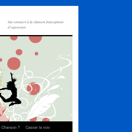
Site consacré à la chanson francophone
d’expression
on Chanson ?
Casser la voix