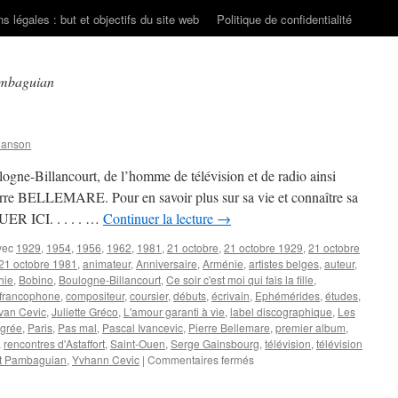
s légales : but et objectifs du site web
Politique de confidentialité
ambaguian
hanson
ogne-Billancourt, de l’homme de télévision et de radio ainsi
Pierre BELLEMARE. Pour en savoir plus sur sa vie et connaître sa
UER ICI. . . . . …
Continuer la lecture
→
vec
1929
,
1954
,
1956
,
1962
,
1981
,
21 octobre
,
21 octobre 1929
,
21 octobre
21 octobre 1981
,
animateur
,
Anniversaire
,
Arménie
,
artistes belges
,
auteur
,
hie
,
Bobino
,
Boulogne-Billancourt
,
Ce soir c'est moi qui fais la fille
,
francophone
,
compositeur
,
coursier
,
débuts
,
écrivain
,
Ephémérides
,
études
,
Ivan Cevic
,
Juliette Gréco
,
L'amour garanti à vie
,
label discographique
,
Les
grée
,
Paris
,
Pas mal
,
Pascal Ivancevic
,
Pierre Bellemare
,
premier album
,
,
rencontres d'Astaffort
,
Saint-Ouen
,
Serge Gainsbourg
,
télévision
,
télévision
sur
t Pambaguian
,
Yvhann Cevic
|
Commentaires fermés
21
OCTOBRE