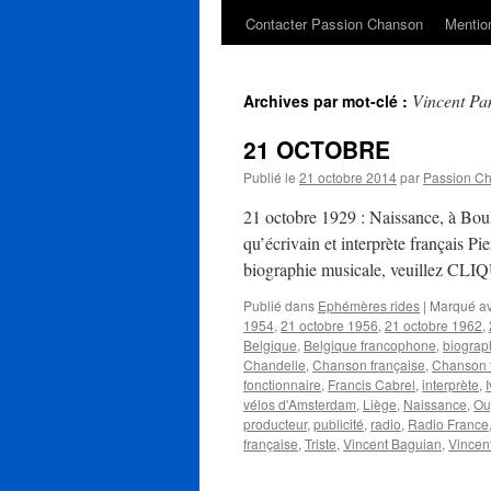
Contacter Passion Chanson
Mention
Vincent P
Archives par mot-clé :
21 OCTOBRE
Publié le
21 octobre 2014
par
Passion C
21 octobre 1929 : Naissance, à Boul
qu’écrivain et interprète français 
biographie musicale, veuillez CLIQ
Publié dans
Ephémères rides
|
Marqué a
1954
,
21 octobre 1956
,
21 octobre 1962
,
Belgique
,
Belgique francophone
,
biograp
Chandelle
,
Chanson française
,
Chanson 
fonctionnaire
,
Francis Cabrel
,
interprète
,
vélos d'Amsterdam
,
Liège
,
Naissance
,
Ou
producteur
,
publicité
,
radio
,
Radio France
française
,
Triste
,
Vincent Baguian
,
Vincen