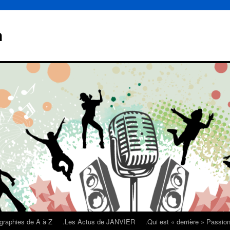
n
graphies de A à Z
.Les Actus de JANVIER
.Qui est « derrière » Passi