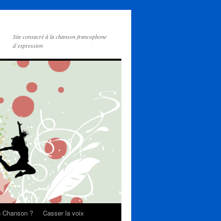
Site consacré à la chanson francophone
d’expression
on Chanson ?
Casser la voix