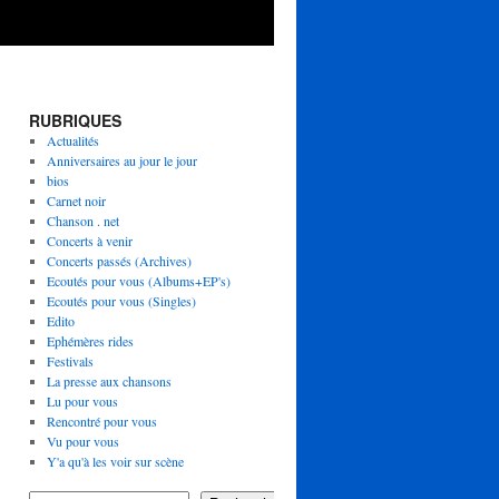
RUBRIQUES
Actualités
Anniversaires au jour le jour
bios
Carnet noir
Chanson . net
Concerts à venir
Concerts passés (Archives)
Ecoutés pour vous (Albums+EP's)
Ecoutés pour vous (Singles)
Edito
Ephémères rides
Festivals
La presse aux chansons
Lu pour vous
Rencontré pour vous
Vu pour vous
Y'a qu'à les voir sur scène