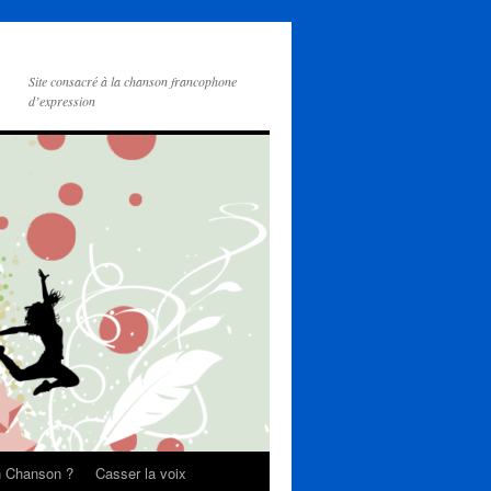
Site consacré à la chanson francophone
d’expression
on Chanson ?
Casser la voix