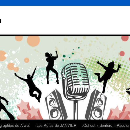
n
graphies de A à Z
.Les Actus de JANVIER
.Qui est « derrière » Passi