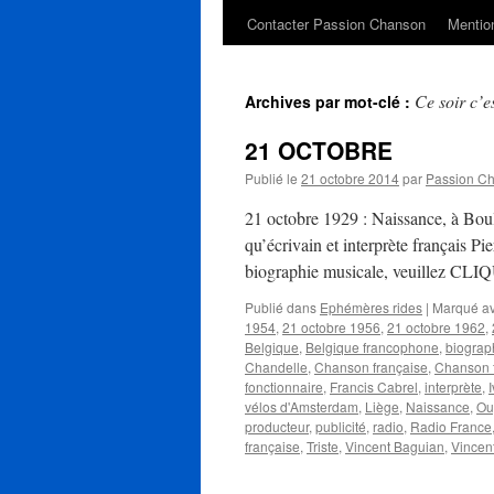
Contacter Passion Chanson
Mention
Ce soir c’es
Archives par mot-clé :
21 OCTOBRE
Publié le
21 octobre 2014
par
Passion C
21 octobre 1929 : Naissance, à Boul
qu’écrivain et interprète français 
biographie musicale, veuillez CLIQ
Publié dans
Ephémères rides
|
Marqué a
1954
,
21 octobre 1956
,
21 octobre 1962
,
Belgique
,
Belgique francophone
,
biograp
Chandelle
,
Chanson française
,
Chanson 
fonctionnaire
,
Francis Cabrel
,
interprète
,
vélos d'Amsterdam
,
Liège
,
Naissance
,
Ou
producteur
,
publicité
,
radio
,
Radio France
française
,
Triste
,
Vincent Baguian
,
Vincen