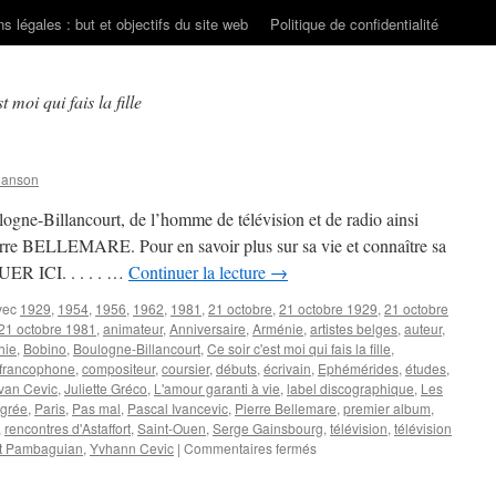
s légales : but et objectifs du site web
Politique de confidentialité
t moi qui fais la fille
hanson
ogne-Billancourt, de l’homme de télévision et de radio ainsi
Pierre BELLEMARE. Pour en savoir plus sur sa vie et connaître sa
UER ICI. . . . . …
Continuer la lecture
→
vec
1929
,
1954
,
1956
,
1962
,
1981
,
21 octobre
,
21 octobre 1929
,
21 octobre
21 octobre 1981
,
animateur
,
Anniversaire
,
Arménie
,
artistes belges
,
auteur
,
hie
,
Bobino
,
Boulogne-Billancourt
,
Ce soir c'est moi qui fais la fille
,
francophone
,
compositeur
,
coursier
,
débuts
,
écrivain
,
Ephémérides
,
études
,
Ivan Cevic
,
Juliette Gréco
,
L'amour garanti à vie
,
label discographique
,
Les
grée
,
Paris
,
Pas mal
,
Pascal Ivancevic
,
Pierre Bellemare
,
premier album
,
,
rencontres d'Astaffort
,
Saint-Ouen
,
Serge Gainsbourg
,
télévision
,
télévision
sur
t Pambaguian
,
Yvhann Cevic
|
Commentaires fermés
21
OCTOBRE