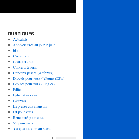
RUBRIQUES
Actualités
Anniversaires au jour le jour
bios
Carnet noir
Chanson . net
Concerts à venir
Concerts passés (Archives)
Ecoutés pour vous (Albums+EP's)
Ecoutés pour vous (Singles)
Edito
Ephémères rides
Festivals
La presse aux chansons
Lu pour vous
Rencontré pour vous
Vu pour vous
Y'a qu'à les voir sur scène