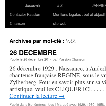
découvrir
à Z
JANVIE
Contacter Passion
Mentions légales : but et objecti
Chanson
site web
V.O.
Archives par mot-clé :
26 DECEMBRE
Publié le
26 décembre 2014
par
Passion Chanson
26 décembre 1929 : Naissance, à Anderle
chanteuse française REGINE, sous le v
Zylberberg. Pour en savoir plus sur sa vi
artistique, veuillez CLIQUER ICI. . . 
Continuer la lecture
→
Publié dans
Ephémères rides
|
Marqué avec
1929
,
1930
,
1958
,