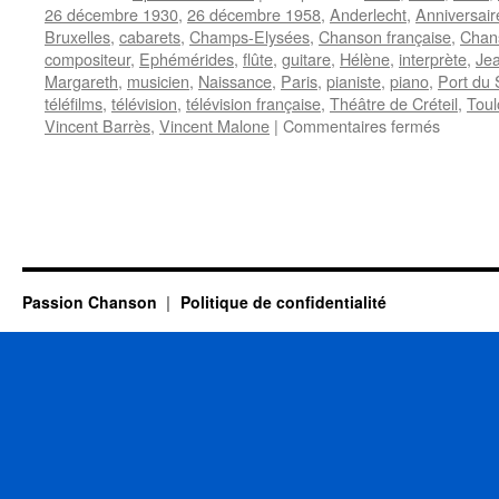
26 décembre 1930
,
26 décembre 1958
,
Anderlecht
,
Anniversair
Bruxelles
,
cabarets
,
Champs-Elysées
,
Chanson française
,
Chan
compositeur
,
Ephémérides
,
flûte
,
guitare
,
Hélène
,
interprète
,
Jea
Margareth
,
musicien
,
Naissance
,
Paris
,
pianiste
,
piano
,
Port du 
téléfilms
,
télévision
,
télévision française
,
Théâtre de Créteil
,
Toul
sur
Vincent Barrès
,
Vincent Malone
|
Commentaires fermés
26
DECEM
Passion Chanson
Politique de confidentialité