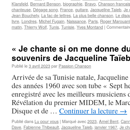
Klarsfeld
,
Bernard Benson
,
biographie
,
Bravo
,
Chanson françai
chanteuse
,
Dégage song
,
France
,
guitare
,
Jacqueline Taieb
,
Je 
Jean Bouchety
,
La fac de lettres
,
La plus belle chanson
,
Le disq
livre
,
Londres
,
Michel Fugain
,
Naissance
,
Paris
,
Roger Marouani
matin
,
Thierry Wolf
,
Tunis
,
Tunisie
,
Yves Montand
|
Commentair
« Je chante si on me donne du 
souvenirs de Jacqueline Taïe
Publié le
3 avril 2023
par
Passion Chanson
Arrivée de sa Tunisie natale, Jacqueline
des années 1960 avec son tube « Sept h
enregistré avec les meilleurs musiciens 
Révélation du premier MIDEM, le March
Disque et de …
Continuer la lecture
→
Publié dans
Lu pour vous
|
Marqué avec
2023
,
Amel Bent
,
Can
Dave
,
Fabienne Thibeault
,
Jacqueline Taieb
,
janvier 1967
,
Je ch