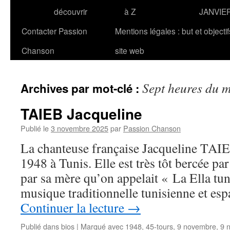
découvrir
à Z
JANVIE
Contacter Passion
Mentions légales : but et objecti
Chanson
site web
Sept heures du m
Archives par mot-clé :
TAIEB Jacqueline
Publié le
3 novembre 2025
par
Passion Chanson
La chanteuse française Jacqueline TAIE
1948 à Tunis. Elle est très tôt bercée pa
par sa mère qu’on appelait « La Ella tun
musique traditionnelle tunisienne et es
Continuer la lecture
→
Publié dans
bios
|
Marqué avec
1948
,
45-tours
,
9 novembre
,
9 