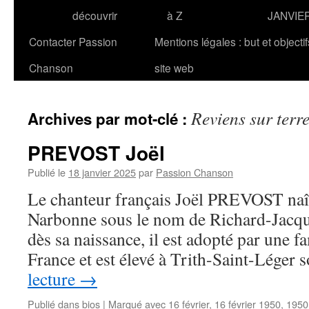
découvrir
à Z
JANVIE
Contacter Passion
Mentions légales : but et objecti
Chanson
site web
Reviens sur terr
Archives par mot-clé :
PREVOST Joël
Publié le
18 janvier 2025
par
Passion Chanson
Le chanteur français Joël PREVOST naît
Narbonne sous le nom de Richard-Jacq
dès sa naissance, il est adopté par une f
France et est élevé à Trith-Saint-Léger
lecture
→
Publié dans
bios
|
Marqué avec
16 février
,
16 février 1950
,
1950