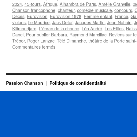
2024
,
45-tours
,
Afrique
,
Alhambra de Paris
,
Amélie Granville
,
bi
Chanson francophone
,
chanteur
,
comédie musicale
,
concours
,
C
Décès
,
Eurovision
,
Eurovision 1978
,
Femme enfant
,
France
,
Ga
violons
,
Ile Maurice
,
Jack Defer
,
Jacques Martin
,
Jean Nohain
,
J
Kilimandjaro
,
L'écran de la chance
,
Léo André
,
Les Elites
,
Nais
Danel
,
Pour oublier Barbara
,
Raymond Marcillac
,
Reviens sur te
Trébor
,
Roger Lanzac
,
Télé Dimanche
,
théâtre de la Porte saint
sur
Commentaires fermés
PREVOST
Joël
Passion Chanson
Politique de confidentialité