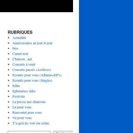
RUBRIQUES
Actualités
Anniversaires au jour le jour
bios
Carnet noir
Chanson . net
Concerts à venir
Concerts passés (Archives)
Ecoutés pour vous (Albums+EP's)
Ecoutés pour vous (Singles)
Edito
Ephémères rides
Festivals
La presse aux chansons
Lu pour vous
Rencontré pour vous
Vu pour vous
Y'a qu'à les voir sur scène