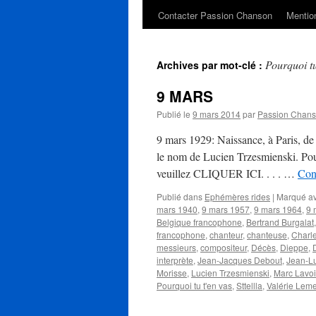
Contacter Passion Chanson
Mention
Pourquoi tu
Archives par mot-clé :
9 MARS
Publié le
9 mars 2014
par
Passion Chan
9 mars 1929: Naissance, à Paris, 
le nom de Lucien Trzesmienski. Pour
veuillez CLIQUER ICI. . . . …
Cont
Publié dans
Ephémères rides
|
Marqué a
mars 1940
,
9 mars 1957
,
9 mars 1964
,
9 
Belgique francophone
,
Bertrand Burgalat
francophone
,
chanteur
,
chanteuse
,
Charle
messieurs
,
compositeur
,
Décès
,
Dieppe
,
interprète
,
Jean-Jacques Debout
,
Jean-L
Morisse
,
Lucien Trzesmienski
,
Marc Lavo
Pourquoi tu t'en vas
,
Sttellla
,
Valérie Leme