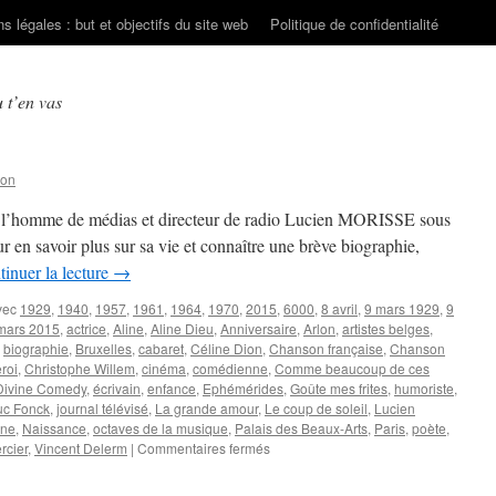
s légales : but et objectifs du site web
Politique de confidentialité
 t’en vas
son
de l’homme de médias et directeur de radio Lucien MORISSE sous
 en savoir plus sur sa vie et connaître une brève biographie,
inuer la lecture
→
vec
1929
,
1940
,
1957
,
1961
,
1964
,
1970
,
2015
,
6000
,
8 avril
,
9 mars 1929
,
9
mars 2015
,
actrice
,
Aline
,
Aline Dieu
,
Anniversaire
,
Arlon
,
artistes belges
,
,
biographie
,
Bruxelles
,
cabaret
,
Céline Dion
,
Chanson française
,
Chanson
roi
,
Christophe Willem
,
cinéma
,
comédienne
,
Comme beaucoup de ces
Divine Comedy
,
écrivain
,
enfance
,
Ephémérides
,
Goûte mes frites
,
humoriste
,
uc Fonck
,
journal télévisé
,
La grande amour
,
Le coup de soleil
,
Lucien
ine
,
Naissance
,
octaves de la musique
,
Palais des Beaux-Arts
,
Paris
,
poète
,
sur
rcier
,
Vincent Delerm
|
Commentaires fermés
9
MARS