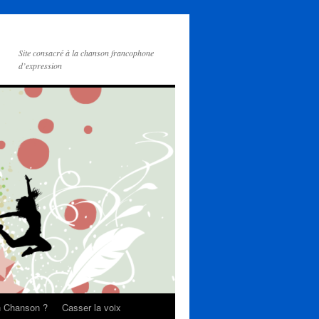
Site consacré à la chanson francophone
d’expression
on Chanson ?
Casser la voix