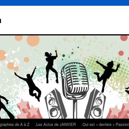
n
graphies de A à Z
.Les Actus de JANVIER
.Qui est « derrière » Passi